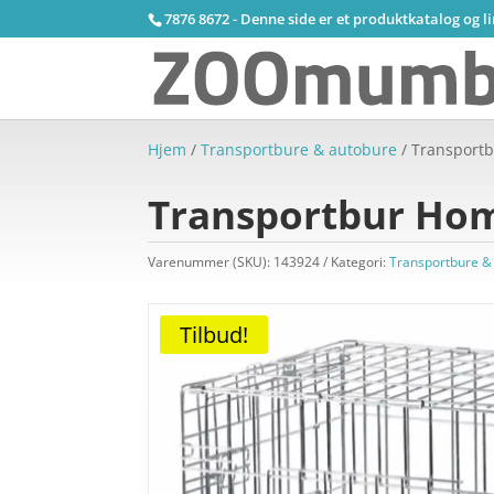
7876 8672 - Denne side er et produktkatalog og l
Hjem
/
Transportbure & autobure
/ Transportb
Transportbur Home
Varenummer (SKU):
143924
Kategori:
Transportbure &
Tilbud!