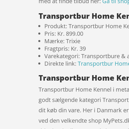
med at finde tilbud her:
Gå til sho
Transportbur Home Kenn
Produkt: Transportbur Home Ken
Pris: Kr. 899.00
Mærke: Trixie
Fragtpris: Kr. 39
Varekategori: Transportbure &
Direkte link:
Transportbur Home 
Transportbur Home Kenne
Transportbur Home Kennel i metal, 
godt sælgende kategori Transportb
dit køb din vare. Her i Danmark e
ved den velkendte shop MyPets.dk