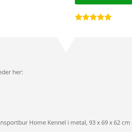
Bedømt
som
4.8
ud af 5
baseret på
kundebedø
mmelser
leder her:
ransportbur Home Kennel i metal, 93 x 69 x 62 cm 