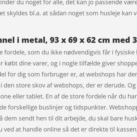
 finder du noget for alle, det kan jo passende væ
det skyldes bl.a. at sådan noget som husleje kan
el i metal, 93 x 69 x 62 cm med 3
e fordele, som du ikke nødvendigvis får i fysiske
ar købt dine varer, og i nogle tilfælde giver sh
rdel for dig som forbruger er, at webshops har der
 i den store skov af webshops, der er derude. Og
ller tablet. En af de store fordele når du handl
 de forskellige buslinjer og tidspunkter. Webshopp
få dem sendt hen til dit arbejde, du skal bare hus
ved at handle online så det er direkte til kassen