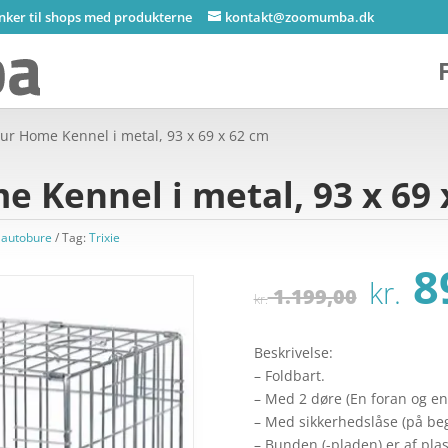
inker til shops med produkterne
kontakt@zoomumba.dk
ur Home Kennel i metal, 93 x 69 x 62 cm
 Kennel i metal, 93 x 69 
 autobure
Tag:
Trixie
De
8
kr.
opr
1.199,00
kr.
pri
var
Beskrivelse:
kr.
– Foldbart.
– Med 2 døre (En foran og en 
– Med sikkerhedslåse (på be
– Bunden (-pladen) er af plas