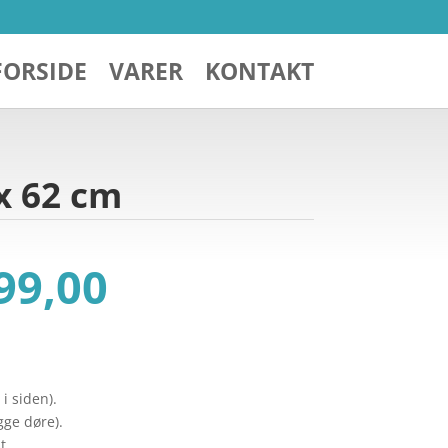
FORSIDE
VARER
KONTAKT
x 62 cm
n
Den
99,00
indelige
aktuelle
s
pris
:
er:
 1.199,00.
kr. 899,00.
i siden).
gge døre).
t.