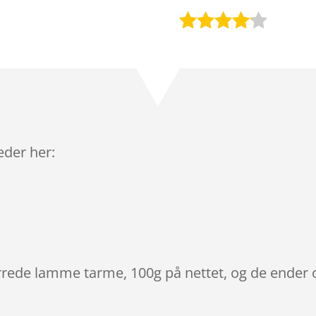
Bedømt
som
4
ud af 5
baseret
på
kundebed
ømmels
leder her:
er
rrede lamme tarme, 100g på nettet, og de ender o