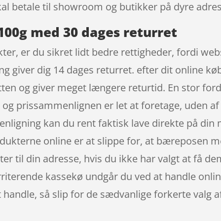
kal betale til showroom og butikker på dyre adres
100g med 30 dages returret
r, er du sikret lidt bedre rettigheder, fordi we
g giver dig 14 dages returret. efter dit online kø
en og giver meget længere returtid. En stor forde
 og prissammenlignen er let at foretage, uden af 
igning kan du rent faktisk lave direkte på din m
dukterne online er at slippe for, at bæreposen me
 til din adresse, hvis du ikke har valgt at få dem
 irriterende kassekø undgår du ved at handle onli
t handle, så slip for de sædvanlige forkerte valg 