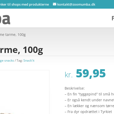
inker til shops med produkterne
kontakt@zoomumba.dk
me tarme, 100g
rme, 100g
ige snacks
Tag:
Snack'it
59,95
kr.
Beskrivelse:
– En fin “tyggepind” til små 
– Er også kendt under navnet
– En lækker og nænsom tørr
– Fra dyr opdrættet i Tyrkiet