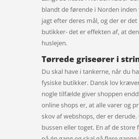
blandt de førende i Norden inden 
jagt efter deres mål, og der er de
butikker- det er effekten af, at 
huslejen.
Tørrede griseører i str
Du skal have i tankerne, når du ha
fysiske butikker. Dansk lov kræver 
nogle tilfælde giver shoppen endd
online shops er, at alle varer og p
skov af webshops, der er derude. 
bussen eller toget. En af de store 
på én gang og skal gå flere gange 