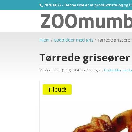
7876 8672 - Denne side er et produktkatalog og l
Hjem
/
Godbidder med gris
/ Tørrede griseører
Tørrede griseører 
Varenummer (SKU):
104217
Kategori:
Godbidder med g
Tilbud!