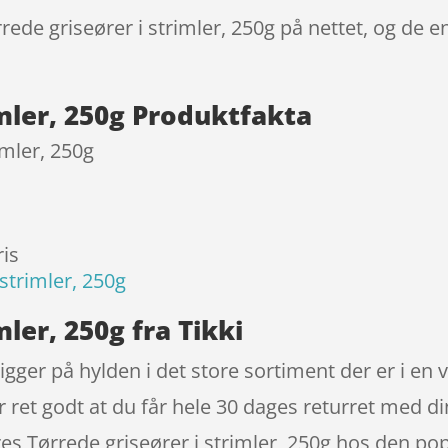
rede griseører i strimler, 250g på nettet, og de e
imler, 250g Produktfakta
imler, 250g
is
 strimler, 250g
mler, 250g fra Tikki
ligger på hylden i det store sortiment der er i en 
 ret godt at du får hele 30 dages returret med di
res Tørrede griseører i strimler, 250g hos den p