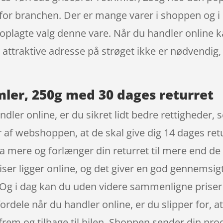
for branchen. Der er mange varer i shoppen og i
t oplagte valg denne vare. Når du handler online k
den attraktive adresse på strøget ikke er nødvend
imler, 250g med 30 dages returret
ndler online, er du sikret lidt bedre rettigheder,
af webshoppen, at de skal give dig 14 dages returr
a mere og forlænger din returret til mere end de
riser ligger online, og det giver en god gennemsig
Og i dag kan du uden videre sammenligne priser 
fordele når du handler online, er du slipper for, a
frem og tilbage til bilen. Shoppen sender din prod