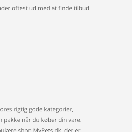
nder oftest ud med at finde tilbud
vores rigtig gode kategorier,
n pakke når du køber din vare.
opulære shop MyPets.dk, der er