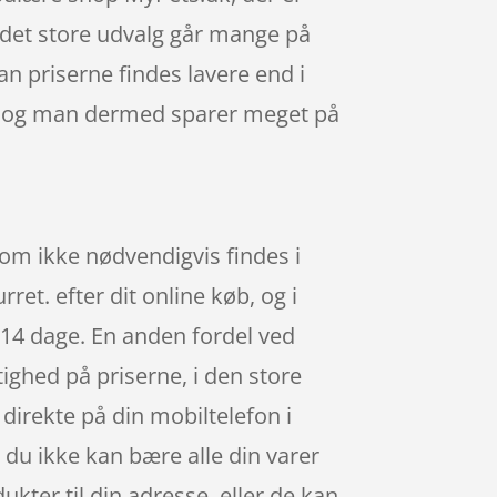
 det store udvalg går mange på
an priserne findes lavere end i
ig, og man dermed sparer meget på
 som ikke nødvendigvis findes i
et. efter dit online køb, og i
 14 dage. En anden fordel ved
tighed på priserne, i den store
direkte på din mobiltelefon i
t du ikke kan bære alle din varer
ukter til din adresse, eller de kan