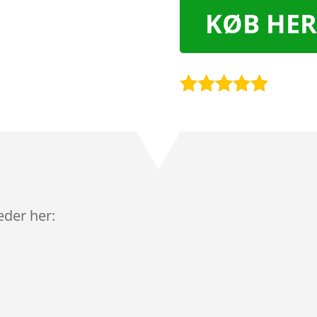
KØB HER
Bedømt
som
4.8
ud af 5
baseret på
kundebedø
mmelser
leder her: