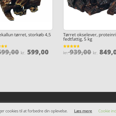
kallun tørret, storkøb 4,5
Tørret okselever, proteinr
fedtfattig, 5 kg
Den
Den
Den
99,00
599,00
939,00
849,
et
Vurderet
kr.
kr.
kr.
4.7
le
oprindelige
aktuelle
oprind
5
ud af 5
pris
pris
pris
var:
er:
var:
,00.
kr. 699,00.
kr. 599,00.
kr. 939
 cookies til at forbedre din oplevelse.
Læs mere
Cookie ind
dende varer. Siden er et affiiliatesite, og nogle links kan være af