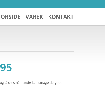
FORSIDE
VARER
KONTAKT
Den
95
ndelige
aktuelle
pris
er:
 så også de små hunde kan smage de gode
9,95.
kr. 49,95.