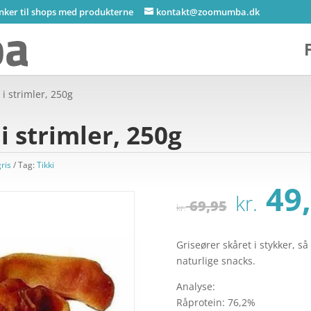
inker til shops med produkterne
kontakt@zoomumba.dk
 i strimler, 250g
i strimler, 250g
ris
Tag:
Tikki
Den
49,
kr.
opri
69,95
kr.
pris
var:
Griseører skåret i stykker,
kr. 6
naturlige snacks.
Analyse:
Råprotein: 76,2%