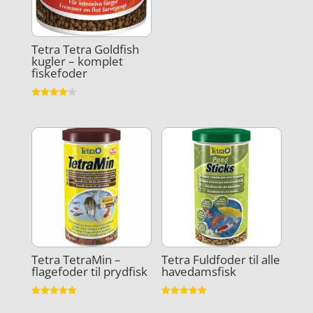
Tetra Tetra Goldfish
kugler – komplet
fiskefoder
Vurderet
4.2
ud af 5
Tetra TetraMin –
Tetra Fuldfoder til alle
flagefoder til prydfisk
havedamsfisk
Vurderet
Vurderet
5
4.9