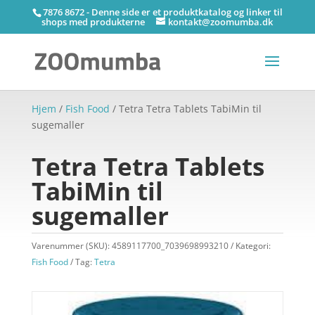
7876 8672 - Denne side er et produktkatalog og linker til
shops med produkterne
kontakt@zoomumba.dk
Hjem
/
Fish Food
/ Tetra Tetra Tablets TabiMin til
sugemaller
Tetra Tetra Tablets
TabiMin til
sugemaller
Varenummer (SKU):
4589117700_7039698993210
Kategori:
Fish Food
Tag:
Tetra