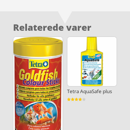
Relaterede varer
Tetra AquaSafe plus
Vurderet
3.9
ud af 5