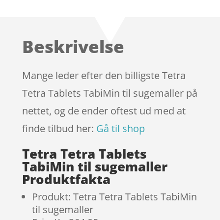
som
4.8
ud af 5
baseret på
Beskrivelse
kundebedø
mmelser
Mange leder efter den billigste Tetra
Tetra Tablets TabiMin til sugemaller på
nettet, og de ender oftest ud med at
finde tilbud her:
Gå til shop
Tetra Tetra Tablets
TabiMin til sugemaller
Produktfakta
Produkt: Tetra Tetra Tablets TabiMin
til sugemaller