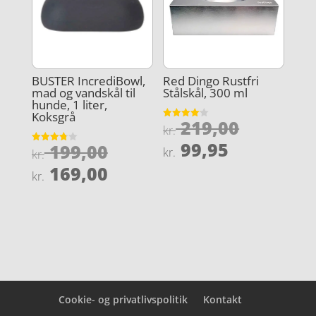
BUSTER IncrediBowl,
Red Dingo Rustfri
mad og vandskål til
Stålskål, 300 ml
hunde, 1 liter,
Koksgrå
Den
219,00
Vurderet
kr.
4.1
oprindel
Den
ud af 5
99,95
Den
199,00
Vurderet
kr.
kr.
pris
3.8
aktuelle
oprindelige
Den
ud af 5
169,00
kr.
var:
pris
pris
aktuelle
kr. 219,0
er:
var:
pris
kr. 99,95.
kr. 199,00.
er:
kr. 169,00.
Cookie- og privatlivspolitik
Kontakt