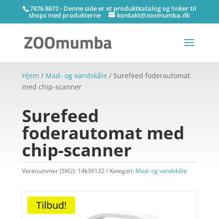
7876 8672 - Denne side er et produktkatalog og linker til
shops med produkterne
kontakt@zoomumba.dk
Hjem
/
Mad- og vandskåle
/ Surefeed foderautomat
med chip-scanner
Surefeed
foderautomat med
chip-scanner
Varenummer (SKU):
14k39132
Kategori:
Mad- og vandskåle
Tilbud!