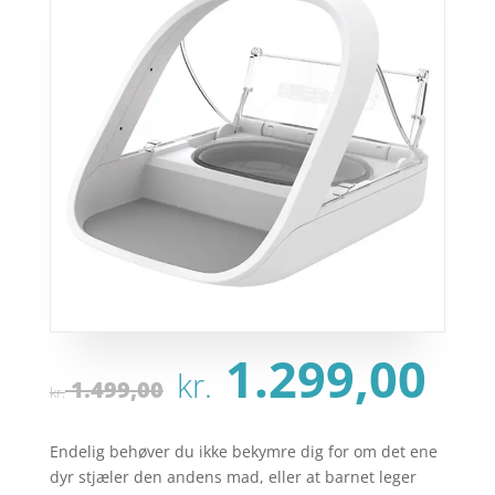
Den
De
1.299,00
kr.
oprindelige
ak
1.499,00
kr.
pris
pr
var:
er:
Endelig behøver du ikke bekymre dig for om det ene
kr. 1.499,00.
kr.
dyr stjæler den andens mad, eller at barnet leger