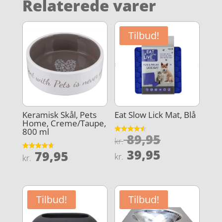
Relaterede varer
Tilbud!
Keramisk Skål, Pets
Eat Slow Lick Mat, Blå
Home, Creme/Taupe,
800 ml
Den
89,95
Vurderet
kr.
4.5
oprindeli
Den
ud af 5
39,95
79,95
Vurderet
kr.
kr.
pris
4.7
aktuelle
ud af 5
var:
pris
kr. 89,95.
er:
Tilbud!
Tilbud!
kr. 39,95.