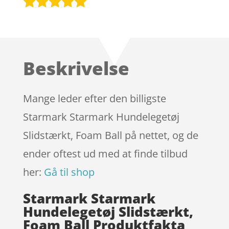
Bedømt
som
5
ud
af 5
baseret på
Beskrivelse
kundebedøm
melser
Mange leder efter den billigste
Starmark Starmark Hundelegetøj
Slidstærkt, Foam Ball på nettet, og de
ender oftest ud med at finde tilbud
her:
Gå til shop
Starmark Starmark
Hundelegetøj Slidstærkt,
Foam Ball Produktfakta