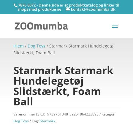
7876 8672 - Denne side er et produktkatalog og linker til
shops med produkterne
kontakt@zoomumba.dk
Hjem
/
Dog Toys
/ Starmark Starmark Hundelegetøj
Slidstærkt, Foam Ball
Starmark Starmark
Hundelegetøj
Slidstærkt, Foam
Ball
Varenummer (SKU):
9739761348_39251864223893
Kategori:
Dog Toys
Tag:
Starmark