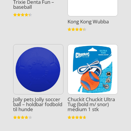
Trixie Denta Fun –
baseball
Kong Kong Wubba
Vurderet
4.3
ud af 5
Vurderet
4.3
ud af 5
Jolly pets Jolly soccer
Chuckit Chuckit Ultra
ball – holdbar fodbold
Tug (bold m/ snor)
til hunde
medium 1 stk
Vurderet
Vurderet
3.9
4.7
ud af 5
ud af 5