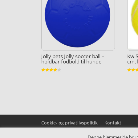
Jolly pets Jolly soccer ball –
Kw S
holdbar fodbold til hunde
cm, 
Vurderet
Vurder
3.9
3.9
ud af 5
ud af 
Cookie- og privatlivspolitik
Kontakt
Denne hjemmeside bruger