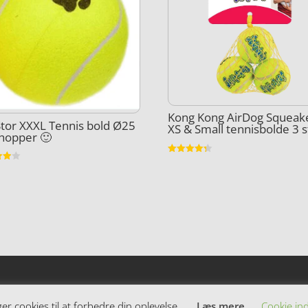
Kong Kong AirDog Squeak
tor XXXL Tennis bold Ø25
XS & Small tennisbolde 3 s
hopper 🙂
Vurderet
et
4.3
ud af 5
5
 cookies til at forbedre din oplevelse.
Læs mere
Cookie ind