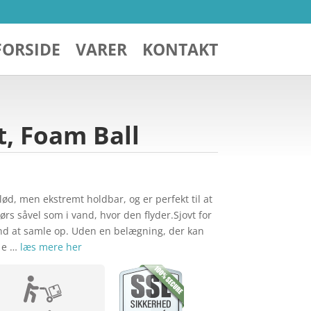
FORSIDE
VARER
KONTAKT
, Foam Ball
ød, men ekstremt holdbar, og er perfekt til at
rs såvel som i vand, hvor den flyder.Sjovt for
hund at samle op. Uden en belægning, der kan
d e …
læs mere her