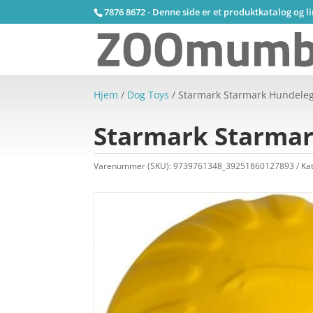
7876 8672 - Denne side er et produktkatalog og l
Hjem
/
Dog Toys
/ Starmark Starmark Hundelege
Starmark Starmar
Varenummer (SKU):
9739761348_39251860127893
Ka