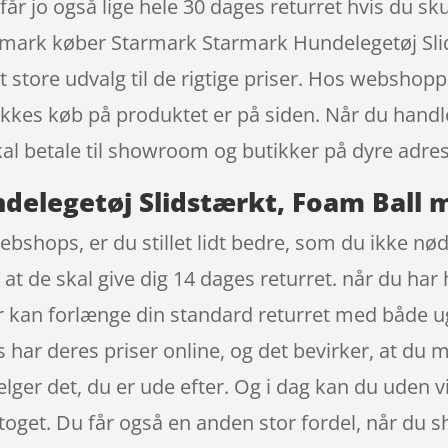
år jo også lige hele 30 dages returret hvis du sku
Danmark køber Starmark Starmark Hundelegetøj Sl
 store udvalg til de rigtige priser. Hos websho
likkes køb på produktet er på siden. Når du handle
kal betale til showroom og butikker på dyre adres
elegetøj Slidstærkt, Foam Ball m
bshops, er du stillet lidt bedre, som du ikke nødv
t de skal give dig 14 dages returret. når du har 
 kan forlænge din standard returret med både ug
har deres priser online, og det bevirker, at du m
sælger det, du er ude efter. Og i dag kan du uden
 toget. Du får også en anden stor fordel, når du s