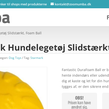
inker til shops med produkterne
kontakt@zoomumba.dk
tøj Slidstærkt, Foam Ball
k Hundelegetøj Slidstærkt
tegori:
Dog Toys
Tag:
Starmark
Fantastic DuraFoam Ball er bl
hente indendørs eller udendø
dig at kaste og let for din 
tygges af, er den sikrere en