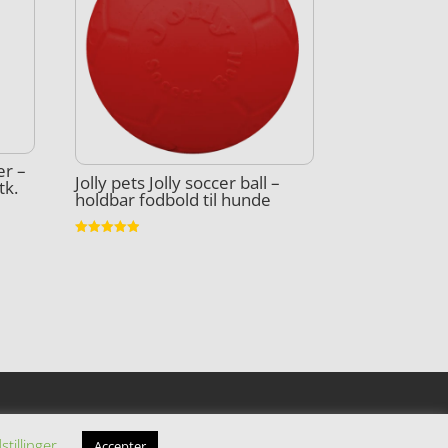
er –
Jolly pets Jolly soccer ball –
tk.
holdbar fodbold til hunde
Vurderet
4.9
ud af 5
stillinger
Accepter