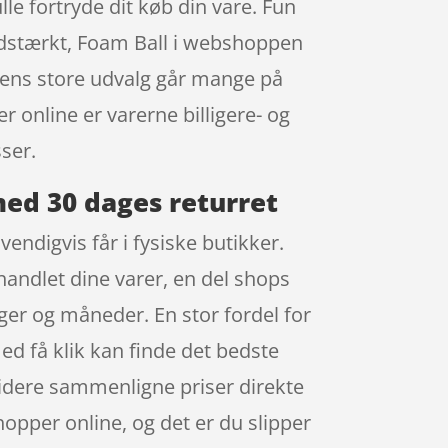
lle fortryde dit køb din vare. Fun
idstærkt, Foam Ball i webshoppen
ppens store udvalg går mange på
r online er varerne billigere- og
ser.
ed 30 dages returret
endigvis får i fysiske butikker.
handlet dine varer, en del shops
er og måneder. En stor fordel for
ed få klik kan finde det bedste
 videre sammenligne priser direkte
hopper online, og det er du slipper