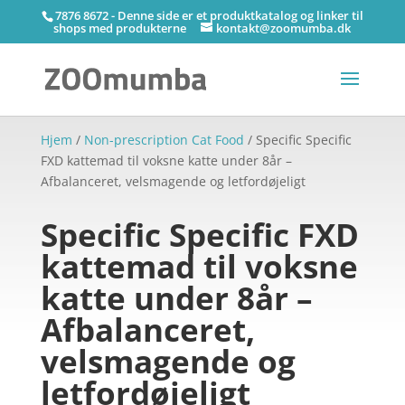
7876 8672 - Denne side er et produktkatalog og linker til
shops med produkterne
kontakt@zoomumba.dk
Hjem
/
Non-prescription Cat Food
/ Specific Specific
FXD kattemad til voksne katte under 8år –
Afbalanceret, velsmagende og letfordøjeligt
Specific Specific FXD
kattemad til voksne
katte under 8år –
Afbalanceret,
velsmagende og
letfordøjeligt