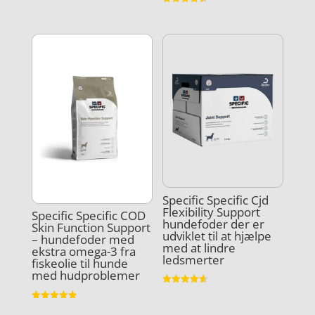
ud af 5
Vurderet
4.5
ud af 5
Specific Specific Cjd
Flexibility Support
Specific Specific COD
hundefoder der er
Skin Function Support
udviklet til at hjælpe
– hundefoder med
med at lindre
ekstra omega-3 fra
ledsmerter
fiskeolie til hunde
med hudproblemer
Vurderet
4.6
Vurderet
ud af 5