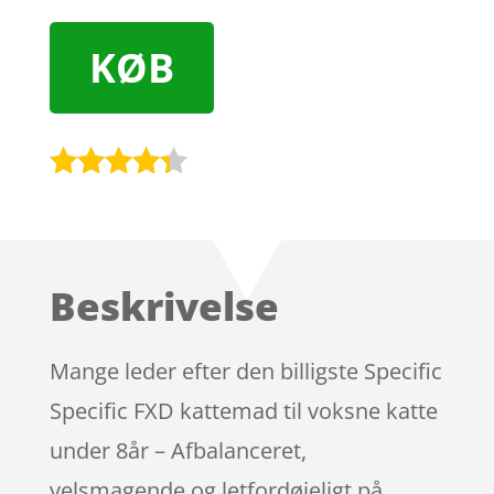
KØB
Bedømt
som
4.2
ud af 5
baseret
Beskrivelse
på
kundebedø
mmelser
Mange leder efter den billigste Specific
Specific FXD kattemad til voksne katte
under 8år – Afbalanceret,
velsmagende og letfordøjeligt på