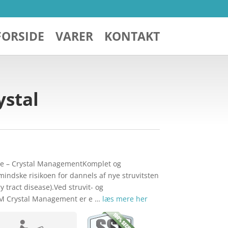
FORSIDE
VARER
KONTAKT
ystal
atte – Crystal ManagementKomplet og
 mindske risikoen for dannels af nye struvitsten
y tract disease).Ved struvit- og
TM Crystal Management er e …
læs mere her