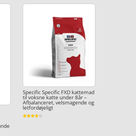
Specific Specific FXD kattemad
til voksne katte under 8år –
Afbalanceret, velsmagende og
letfordøjeligt
Vurderet
hunde
4.2
ud af 5