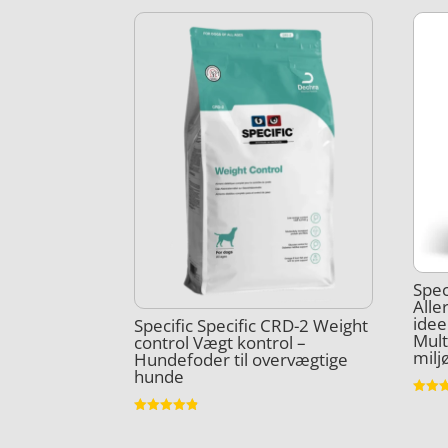
Spec
Alle
idee
Specific Specific CRD-2 Weight
Mult
control Vægt kontrol –
milj
Hundefoder til overvægtige
hunde
Vurder
4.7
Vurderet
ud af 
4.8
ud af 5