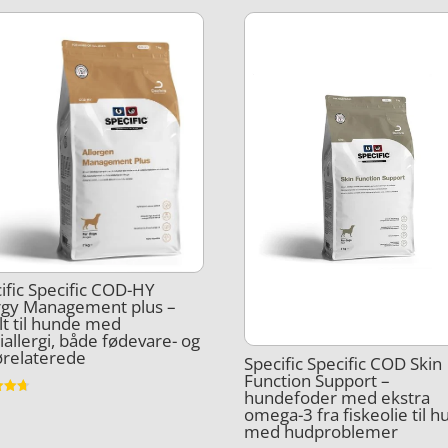
ific Specific COD-HY
rgy Management plus –
lt til hunde med
iallergi, både fødevare- og
ørelaterede
Specific Specific COD Skin
Function Support –
hundefoder med ekstra
et
omega-3 fra fiskeolie til 
med hudproblemer
5