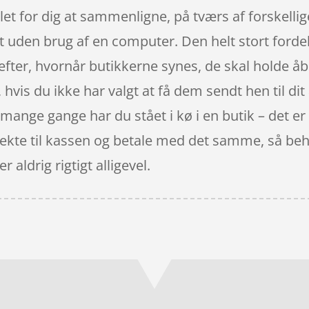
r let for dig at sammenligne, på tværs af forske
et uden brug af en computer. Den helt stort ford
ig efter, hvornår butikkerne synes, de skal holde å
, hvis du ikke har valgt at få dem sendt hen til di
 mange gange har du stået i kø i en butik – det er
direkte til kassen og betale med det samme, så be
r aldrig rigtigt alligevel.