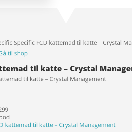
baseret
på
kundebed
ømmels
er
ecific Specific FCD kattemad til katte – Crystal 
Gå til shop
kattemad til katte – Crystal Mana
kattemad til katte – Crystal Management
 299
Food
CD kattemad til katte – Crystal Management