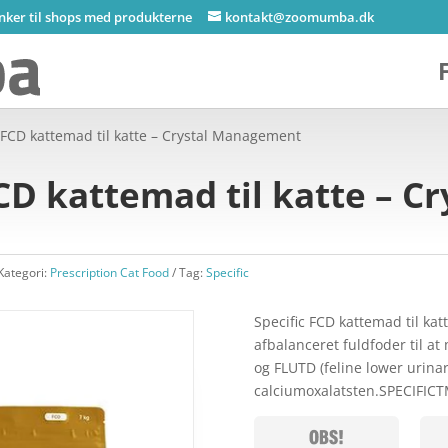
inker til shops med produkterne
kontakt@zoomumba.dk
c FCD kattemad til katte – Crystal Management
FCD kattemad til katte – Cr
Kategori:
Prescription Cat Food
Tag:
Specific
Specific FCD kattemad til k
afbalanceret fuldfoder til at
og FLUTD (feline lower urinar
calciumoxalatsten.SPECIFIC