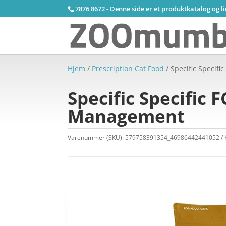
7876 8672 - Denne side er et produktkatalog og l
Hjem
/
Prescription Cat Food
/ Specific Specifi
Specific Specific 
Management
Varenummer (SKU):
579758391354_46986442441052