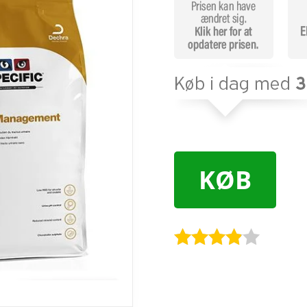
KØB
Bedømt
som
3.8
ud af 5