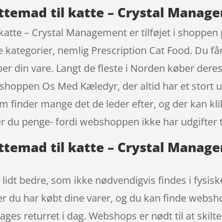
attemad til katte – Crystal Manage
 katte – Crystal Management er tilføjet i shoppen
de kategorier, nemlig Prescription Cat Food. Du få
r din vare. Langt de fleste i Norden køber deres
hoppen Os Med Kæledyr, der altid har et stort u
 finder mange det de leder efter, og der kan kl
r du penge- fordi webshoppen ikke har udgifter ti
kattemad til katte – Crystal Mana
t lidt bedre, som ikke nødvendigvis findes i fysis
ter du har købt dine varer, og du kan finde websh
 dages returret i dag. Webshops er nødt til at ski