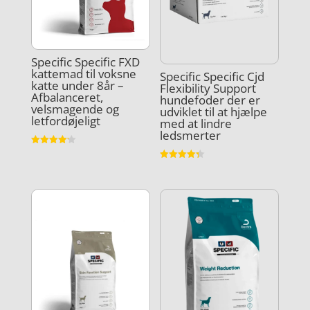
Specific Specific FXD
kattemad til voksne
Specific Specific Cjd
katte under 8år –
Flexibility Support
Afbalanceret,
hundefoder der er
velsmagende og
udviklet til at hjælpe
letfordøjeligt
med at lindre
ledsmerter
Vurderet
4.2
Vurderet
ud af 5
4.3
ud af 5