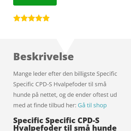
Bedømt
som
4.8
ud af 5
baseret på
Beskrivelse
kundebedø
mmelser
Mange leder efter den billigste Specific
Specific CPD-S Hvalpefoder til små
hunde på nettet, og de ender oftest ud
med at finde tilbud her:
Gå til shop
Specific Specific CPD-S
Hvalpefoder til små hunde