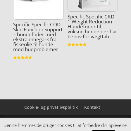
Specific Specific CRD-
1 Weight Reduction –
Specific Specific COD
Hundefoder til
Skin Function Support
voksne hunde der har
– hundefoder med
behov for vægttab
ekstra omega-3 fra
fiskeolie til hunde
med hudproblemer
Vurderet
4.9
ud af 5
Vurderet
4.9
ud af 5
Cookie- og privatlivspolitik
Kontakt
Denne hjemmeside samler et bredt udvalg af
Denne hjemmeside bruger cookies til at forbedre din oplevelse.
spændende varer. Siden er et affiiliatesite, og nogle