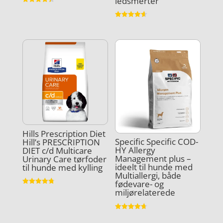
ledsmerter
Vurderet
4.4
ud af 5
Vurderet
4.6
ud af 5
Hills Prescription Diet
Specific Specific COD-
Hill’s PRESCRIPTION
HY Allergy
DIET c/d Multicare
Management plus –
Urinary Care tørfoder
ideelt til hunde med
til hunde med kylling
Multiallergi, både
fødevare- og
Vurderet
miljørelaterede
4.8
ud af 5
Vurderet
4.7