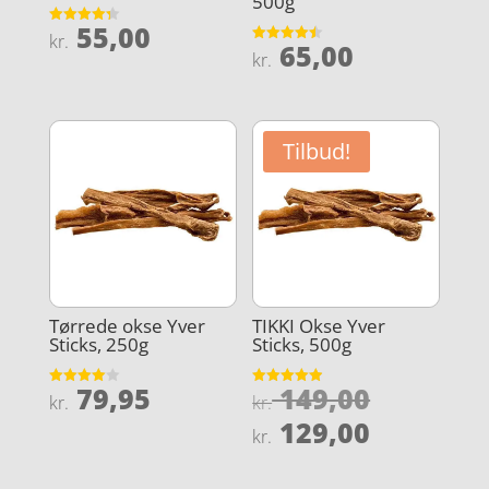
500g
55,00
Vurderet
kr.
65,00
4.3
Vurderet
kr.
ud af 5
4.5
ud af 5
Tilbud!
Tørrede okse Yver
TIKKI Okse Yver
Sticks, 250g
Sticks, 500g
Den
79,95
149,00
Vurderet
Vurderet
kr.
kr.
4
4.9
oprindel
Den
ud af 5
ud af 5
129,00
kr.
pris
aktuelle
var:
pris