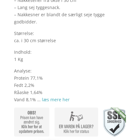
– Nakkesener fra okse i 30 cm
– Lang sej tyggesnack.
– Nakkesner er blandt de særligt seje tygge
godbidder.
Størrelse:
ca. i 30 cm størrelse
Indhold:
1 Kg
Analyse:
Protein 77,1%
Fedt 2,2%
Råaske 1,64%
Vand 8,1% …
læs mere her