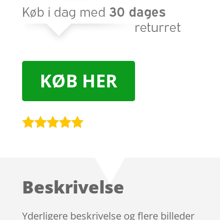
KØB HER
Bedømt
som
5
ud
af 5
baseret på
Beskrivelse
kundebedøm
melser
Yderligere beskrivelse og flere billeder