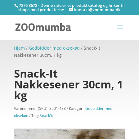
7876 8672 - Denne side er et produktkatalog og linker til
shops med produkterne
kontakt@zoomumba.dk
Hjem
/
Godbidder med oksekød
/ Snack-It
Nakkesener 30cm, 1 kg
Snack-It
Nakkesener 30cm, 1
kg
Varenummer (SKU):
8501-488
Kategori:
Godbidder med
oksekød
Tag:
Snack'it