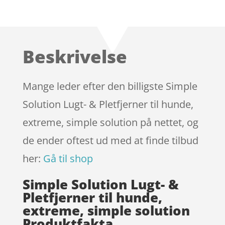
Bedømt
som
4.9
ud af 5
baseret på
Beskrivelse
kundebedøm
melser
Mange leder efter den billigste Simple
Solution Lugt- & Pletfjerner til hunde,
extreme, simple solution på nettet, og
de ender oftest ud med at finde tilbud
her:
Gå til shop
Simple Solution Lugt- &
Pletfjerner til hunde,
extreme, simple solution
Produktfakta