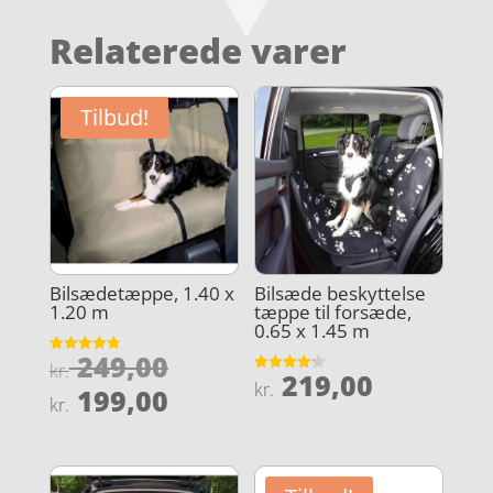
Relaterede varer
Tilbud!
Bilsædetæppe, 1.40 x
Bilsæde beskyttelse
1.20 m
tæppe til forsæde,
0.65 x 1.45 m
Den
249,00
Vurderet
kr.
219,00
4.8
Vurderet
oprindelige
kr.
Den
ud af 5
199,00
4.2
kr.
ud af 5
pris
aktuelle
var:
pris
kr. 249,00.
er: