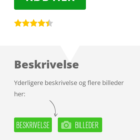
Bedømt
som
4.3
ud af 5
baseret
Beskrivelse
på
kundebedø
mmelser
Yderligere beskrivelse og flere billeder
her: