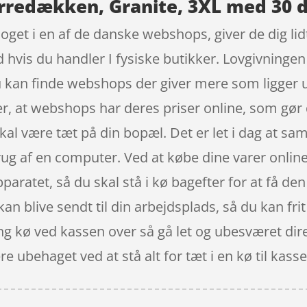
rredækken, Granite, 3XL med 30 d
oget i en af de danske webshops, giver de dig lid
d hvis du handler I fysiske butikker. Lovgivningen
du kan finde webshops der giver mere som ligger u
er, at webshops har deres priser online, som gør 
kal være tæt på din bopæl. Det er let i dag at s
ug af en computer. Ved at købe dine varer online, 
apparatet, så du skal stå i kø bagefter for at få d
 kan blive sendt til din arbejdsplads, så du kan fr
ng kø ved kassen over så gå let og ubesværet dire
e ubehaget ved at stå alt for tæt i en kø til kasse