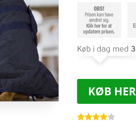
KØB HER
Bedømt
som
4