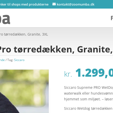
inker til shops med produkterne
kontakt@zoomumba.dk
ro tørredækken, Granite, 3XL
Pro tørredækken, Granite,
unde
Tag:
Siccaro
1.299,
kr.
Siccaro Supreme PRO WetDog 
waterwalk eller hundesvømni
hjemmet som miljøet. – løse
Siccaro Wetdog tørredækken –