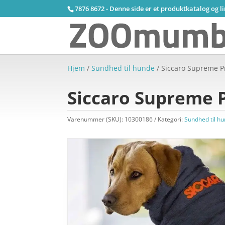
7876 8672 - Denne side er et produktkatalog og l
Hjem
/
Sundhed til hunde
/ Siccaro Supreme P
Siccaro Supreme 
Varenummer (SKU):
10300186
Kategori:
Sundhed til h