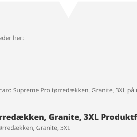
ud af 5
baseret
på
kundebed
ømmels
leder her:
er
iccaro Supreme Pro tørredækken, Granite, 3XL på 
rredækken, Granite, 3XL Produkt
ørredækken, Granite, 3XL