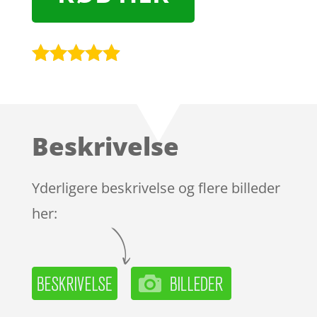
Bedømt
som
4.8
ud af 5
baseret på
Beskrivelse
kundebedø
mmelser
Yderligere beskrivelse og flere billeder
her: