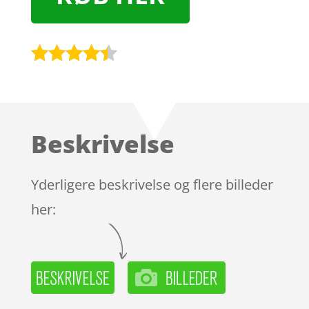
Bedømt
som
4.3
ud af 5
baseret
Beskrivelse
på
kundebedø
mmelser
Yderligere beskrivelse og flere billeder
her: