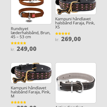
Kampuni håndlavet
halsbånd Faraja, Pink,
XS
Rundsyet
læderhalsbånd, Brun,
45 – 53 cm
269,00
Vurderet
kr.
4.6
ud af 5
249,00
Vurderet
kr.
5
ud af 5
Kampuni håndlavet
halsbånd Faraja, Pink,
M
Vurderet