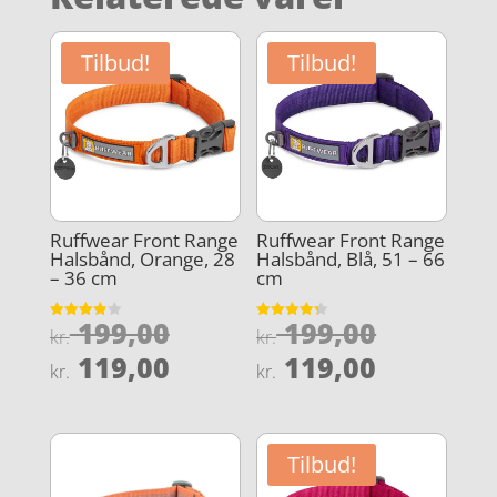
Tilbud!
Tilbud!
Ruffwear Front Range
Ruffwear Front Range
Halsbånd, Orange, 28
Halsbånd, Blå, 51 – 66
– 36 cm
cm
Den
Den
199,00
199,00
Vurderet
Vurderet
kr.
kr.
3.9
4.3
oprindelige
oprindel
Den
Den
ud af 5
ud af 5
119,00
119,00
kr.
kr.
pris
pris
aktuelle
aktuelle
var:
var:
pris
pris
kr. 199,00.
kr. 199,0
er:
er:
Tilbud!
kr. 119,00.
kr. 119,0