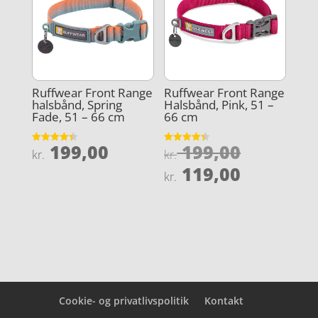
Ruffwear Front Range
Ruffwear Front Range
halsbånd, Spring
Halsbånd, Pink, 51 –
Fade, 51 – 66 cm
66 cm
Den
199,00
199,00
Vurderet
Vurderet
kr.
kr.
4.4
4.4
oprindel
Den
ud af 5
ud af 5
119,00
kr.
pris
aktuelle
var:
pris
kr. 199,0
er:
kr. 119,0
Cookie- og privatlivspolitik
Kontakt