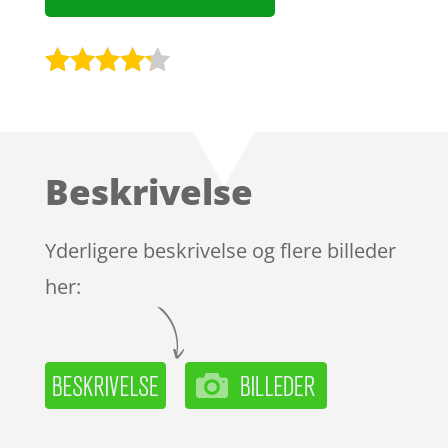
Bedømt
som
4.1
ud af 5
baseret
Beskrivelse
på
kundebedø
mmelser
Yderligere beskrivelse og flere billeder
her: