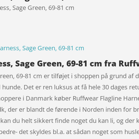
ness, Sage Green, 69-81 cm
Harness, Sage Green, 69-81 cm
ess, Sage Green, 69-81 cm fra Ruf
een, 69-81 cm er tilføjet i shoppen på grund af d
il hunde. Det er ren luksus at få hele 30 dages r
e shoppere i Danmark køber Ruffwear Flagline Har
, der er blandt de førende i Norden inden for b
r kan du helt sikkert finde noget du kan li, og der
 bedre- det skyldes bl.a. at sådan noget som husl