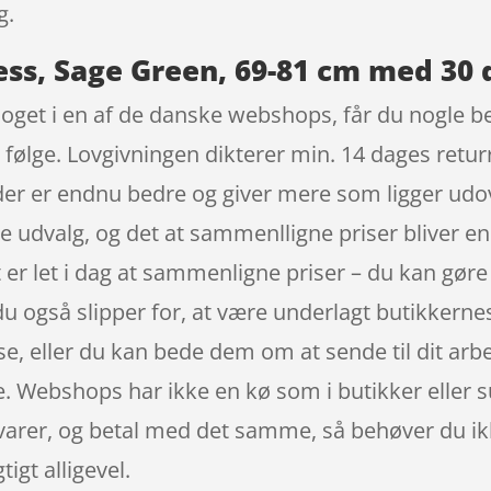
g.
ess, Sage Green, 69-81 cm med 30 
noget i en af de danske webshops, får du nogle b
 følge. Lovgivningen dikterer min. 14 dages returr
 der er endnu bedre og giver mere som ligger udo
 udvalg, og det at sammenlligne priser bliver en
r let i dag at sammenligne priser – du kan gøre 
du også slipper for, at være underlagt butikkerne
se, eller du kan bede dem om at sende til dit arbe
e. Webshops har ikke en kø som i butikker eller
e varer, og betal med det samme, så behøver du i
tigt alligevel.