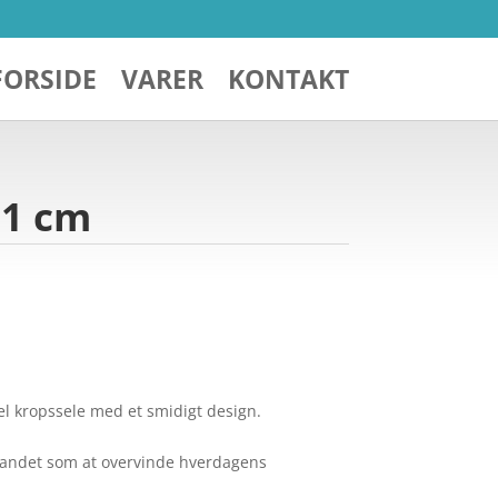
FORSIDE
VARER
KONTAKT
81 cm
el kropssele med et smidigt design.
aglandet som at overvinde hverdagens