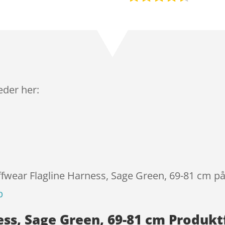
Bedømt
som
4.3
ud af 5
baseret
på
kundebedø
mmelser
leder her:
ffwear Flagline Harness, Sage Green, 69-81 cm på
p
ess, Sage Green, 69-81 cm Produkt