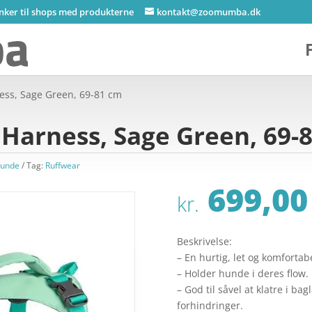
inker til shops med produkterne
kontakt@zoomumba.dk
ness, Sage Green, 69-81 cm
 Harness, Sage Green, 69-
 hunde
Tag:
Ruffwear
699,00
kr.
Beskrivelse:
– En hurtig, let og komfortab
– Holder hunde i deres flow.
– God til såvel at klatre i b
forhindringer.