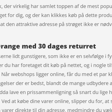
, der virkelig har samlet toppen af de mest po
oget for dig, og der kan klikkes køb på dette prod
f, at den attraktive adresse på strøget ikke er n
range med 30 dages returret
serne lidt gunstigere, som ikke er en selvfølge i 
ter du har foretaget dit køb på nettet, og i nogle
. Når webshops ligger online, får du med et par kli
gelser der er bedst, blandt de mange udbydere af 
ndda lave en prissammenligning så snart du lige 
Ved at købe dine varer online, slipper du for, at
arer direkte til din adresse, medmindre du vælge