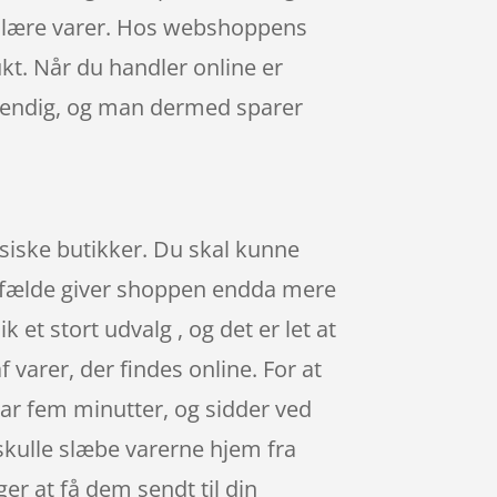
pulære varer. Hos webshoppens
ukt. Når du handler online er
ødvendig, og man dermed sparer
fysiske butikker. Du skal kunne
 tilfælde giver shoppen endda mere
k et stort udvalg , og det er let at
varer, der findes online. For at
har fem minutter, og sidder ved
 skulle slæbe varerne hjem fra
r at få dem sendt til din