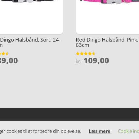
Dingo Halsbånd, Sort, 24-
Red Dingo Halsbånd, Pink,
m
63cm
9,00
109,00
et
Vurderet
kr.
4.6
5
ud af 5
 cookies til at forbedre din oplevelse.
Læs mere
Cookie ind
dende varer. Siden er et affiiliatesite, og nogle links kan være af