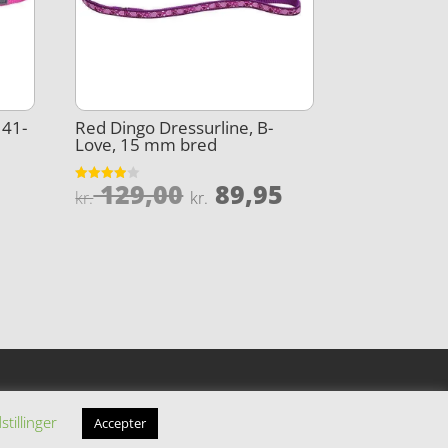
 41-
Red Dingo Dressurline, B-
Love, 15 mm bred
Den
Den
129,00
89,95
Vurderet
kr.
kr.
3.9
oprindelige
aktuelle
ud af 5
pris
pris
var:
er:
kr. 129,00.
kr. 89,95.
stillinger
Accepter
filiatelinks.