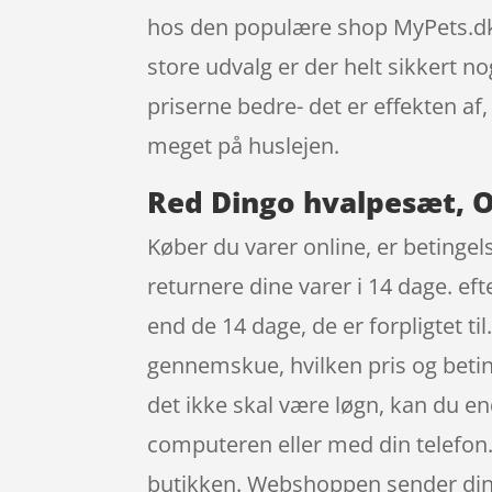
hos den populære shop MyPets.dk
store udvalg er der helt sikkert n
priserne bedre- det er effekten a
meget på huslejen.
Red Dingo hvalpesæt, O
Køber du varer online, er betingel
returnere dine varer i 14 dage. ef
end de 14 dage, de er forpligtet til
gennemskue, hvilken pris og betin
det ikke skal være løgn, kan du e
computeren eller med din telefon. 
butikken. Webshoppen sender din v