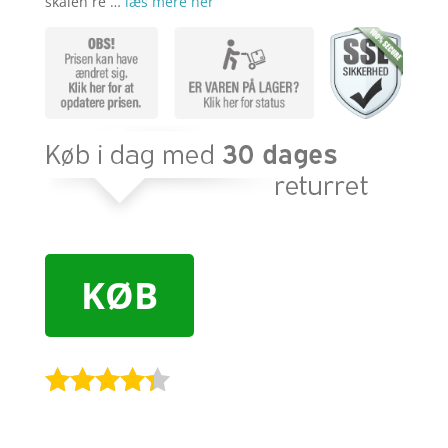
skålen re …
læs mere her
KØB
Bedømt
som
4.2