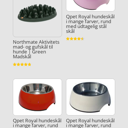
Qpet Royal hundeskål
i mange farver, rund
med udtagelig stål
skål
Northmate Aktivitets
Vurderet
mad- og gufskål til
4.5
hunde | Green
ud af 5
Madskål
Vurderet
4.8
ud af 5
Qpet Royal hundeskål
Qpet Royal hundeskål
i mange farver, rund
i mange farver, rund