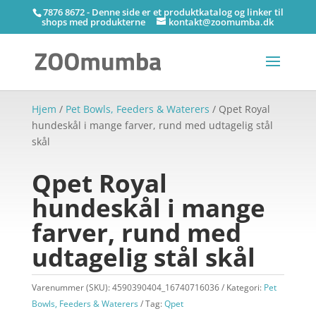
7876 8672 - Denne side er et produktkatalog og linker til
shops med produkterne
kontakt@zoomumba.dk
Hjem
/
Pet Bowls, Feeders & Waterers
/ Qpet Royal
hundeskål i mange farver, rund med udtagelig stål
skål
Qpet Royal
hundeskål i mange
farver, rund med
udtagelig stål skål
Varenummer (SKU):
4590390404_16740716036
Kategori:
Pet
Bowls, Feeders & Waterers
Tag:
Qpet