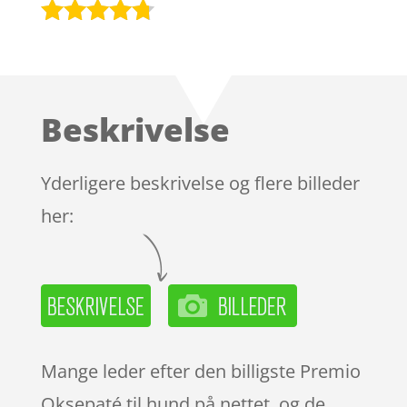
Bedømt
som
4.6
ud af 5
baseret
Beskrivelse
på
kundebedø
mmelser
Yderligere beskrivelse og flere billeder
her:
Mange leder efter den billigste Premio
Oksepaté til hund på nettet, og de