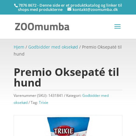
7876 8672 - Denne side er et produktkatalog og linker til
shops med produkterne
kontakt@zoomumba.dk
Hjem
/
Godbidder med oksekød
/ Premio Oksepaté til
hund
Premio Oksepaté til
hund
Varenummer (SKU):
1431841
Kategori:
Godbidder med
oksekød
Tag:
Trixie