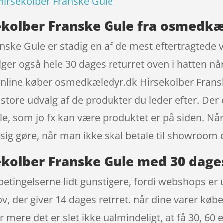
irsekolber Franske Gule
kolber Franske Gule fra osmedkæ
ske Gule er stadig en af de mest eftertragtede 
ger også hele 30 dages returret oven i hatten når
online køber osmedkæledyr.dk Hirsekolber Frans
store udvalg af de produkter du leder efter. Der
alle, som jo fx kan være produktet er på siden. N
 sig gøre, når man ikke skal betale til showroom 
kolber Franske Gule med 30 dages
etingelserne lidt gunstigere, fordi webshops er u
v, der giver 14 dages retrret. når dine varer købe
mere det er slet ikke ualmindeligt, at få 30, 60 e