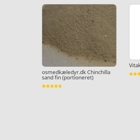
Vita
osmedkæledyr.dk Chinchilla
sand fin (portioneret)
Vurder
4.9
ud af 
Vurderet
4.7
ud af 5