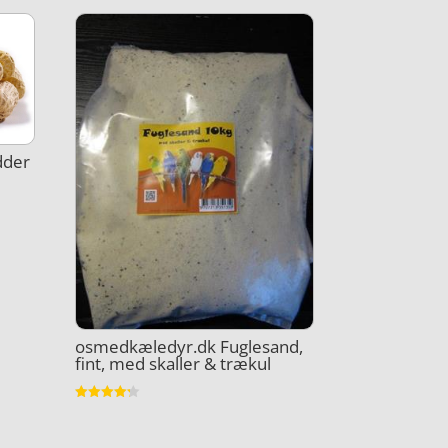
dder
osmedkæledyr.dk Fuglesand,
fint, med skaller & trækul
Vurderet
4.2
ud af 5