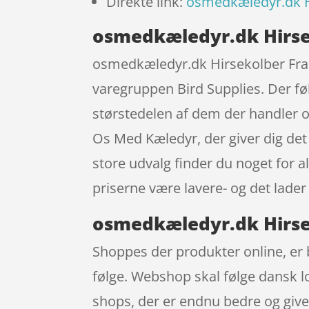
Direkte link:
osmedkæledyr.dk H
osmedkæledyr.dk Hirse
osmedkæledyr.dk Hirsekolber Fran
varegruppen Bird Supplies. Der føl
størstedelen af dem der handler 
Os Med Kæledyr, der giver dig det 
store udvalg finder du noget for 
priserne være lavere- og det lader
osmedkæledyr.dk Hirse
Shoppes der produkter online, er b
følge. Webshop skal følge dansk lo
shops, der er endnu bedre og giver 