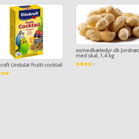
osmedkæledyr.dk Jordnø
med skal, 1,4 kg
kraft Undulat frutti cocktail
Vurderet
3.8
ud af 5
et
5