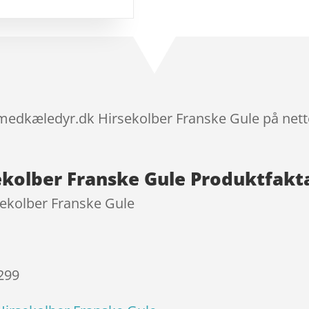
kundebedø
mmelser
smedkæledyr.dk Hirsekolber Franske Gule på nett
kolber Franske Gule Produktfakt
ekolber Franske Gule
 299