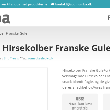
inker til shops med produkterne
kontakt@zoomumba.dk
ber Franske Gule
Hirsekolber Franske Gul
ri:
Bird Treats
Tag:
osmedkaeledyr.dk
Hirsekolber Franske GuleFor
velsmagende Hirsekolber Fran
snack blandt fugle, og de giv
deres snackbehov.Vores fran