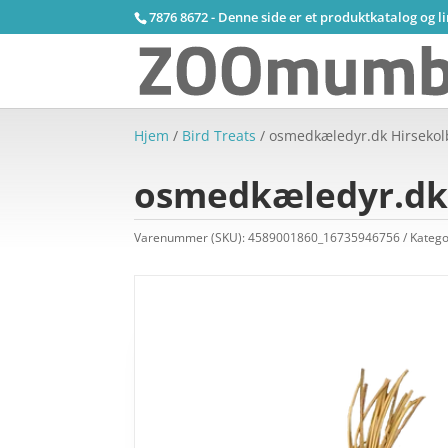
7876 8672 - Denne side er et produktkatalog og l
Hjem
/
Bird Treats
/ osmedkæledyr.dk Hirsekol
osmedkæledyr.dk 
Varenummer (SKU):
4589001860_16735946756
Katego