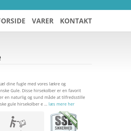
FORSIDE
VARER
KONTAKT
e
kæl dine fugle med vores lækre og
ske Gule. Disse hirsekolber er en favorit
er en naturlig og sund måde at tilfredsstille
ske gule hirsekolber e …
læs mere her