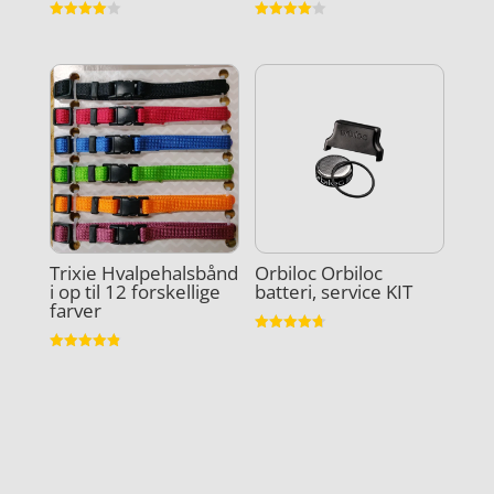
Vurderet
Vurderet
4
4
ud af 5
ud af 5
Trixie Hvalpehalsbånd
Orbiloc Orbiloc
i op til 12 forskellige
batteri, service KIT
farver
Vurderet
4.7
Vurderet
ud af 5
4.9
ud af 5