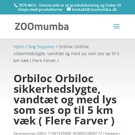
7876 8672 - Denne side er et produktkatalog og linker til
shops med produkterne
kontakt@zoomumba.dk
Hjem
/
Dog Supplies
/ Orbiloc Orbiloc
sikkerhedslygte, vandtæt og med lys som ses op til 5
km væk ( Flere Farver )
Orbiloc Orbiloc
sikkerhedslygte,
vandtæt og med lys
som ses op til 5 km
væk ( Flere Farver )
Varenummer (SKU):
11961635908_49380233806172
Kategori: