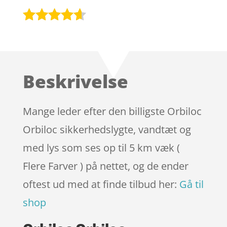
Bedømt
som
4.5
ud af 5
baseret
Beskrivelse
på
kundebedø
mmelser
Mange leder efter den billigste Orbiloc
Orbiloc sikkerhedslygte, vandtæt og
med lys som ses op til 5 km væk (
Flere Farver ) på nettet, og de ender
oftest ud med at finde tilbud her:
Gå til
shop