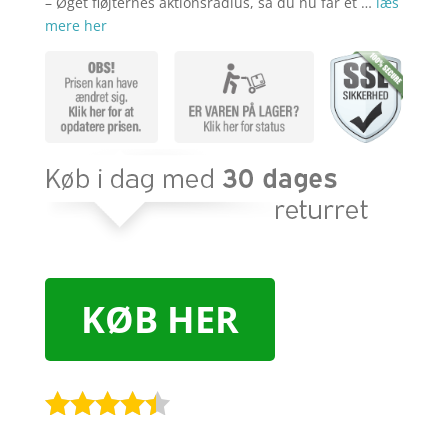
– Øget fløjternes aktionsradius, så du nu får et …
læs
mere her
KØB HER
Bedømt