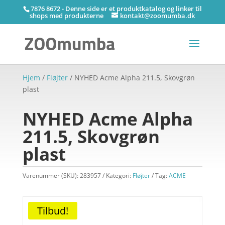
7876 8672 - Denne side er et produktkatalog og linker til
shops med produkterne
kontakt@zoomumba.dk
Hjem
/
Fløjter
/ NYHED Acme Alpha 211.5, Skovgrøn
plast
NYHED Acme Alpha
211.5, Skovgrøn
plast
Varenummer (SKU):
283957
Kategori:
Fløjter
Tag:
ACME
Tilbud!