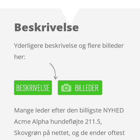
som
4.3
ud af 5
baseret
Beskrivelse
på
kundebedø
mmelser
Yderligere beskrivelse og flere billeder
her:
Mange leder efter den billigste NYHED
Acme Alpha hundefløjte 211.5,
Skovgrøn på nettet, og de ender oftest