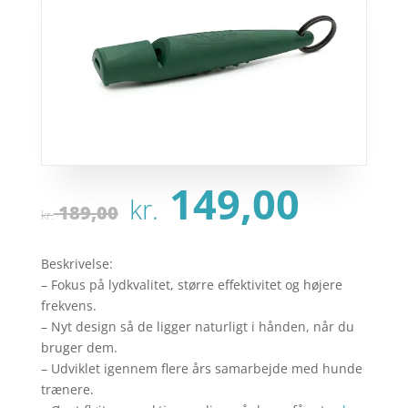
Den
Den
149,00
kr.
oprindelige
aktu
189,00
kr.
pris
pris
var:
er:
Beskrivelse:
kr. 189,00.
kr. 1
– Fokus på lydkvalitet, større effektivitet og højere
frekvens.
– Nyt design så de ligger naturligt i hånden, når du
bruger dem.
– Udviklet igennem flere års samarbejde med hunde
trænere.