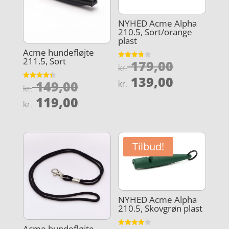
NYHED Acme Alpha
210.5, Sort/orange
plast
Acme hundefløjte
211.5, Sort
Den
179,00
Vurderet
kr.
3.8
oprindel
Den
ud af 5
139,00
Den
149,00
kr.
Vurderet
kr.
pris
aktuelle
4.4
oprindelige
Den
ud af 5
119,00
var:
kr.
pris
pris
aktuelle
kr. 179,0
er:
var:
pris
kr. 139,0
kr. 149,00.
er:
Tilbud!
kr. 119,00.
NYHED Acme Alpha
210.5, Skovgrøn plast
Acme hundefløjte