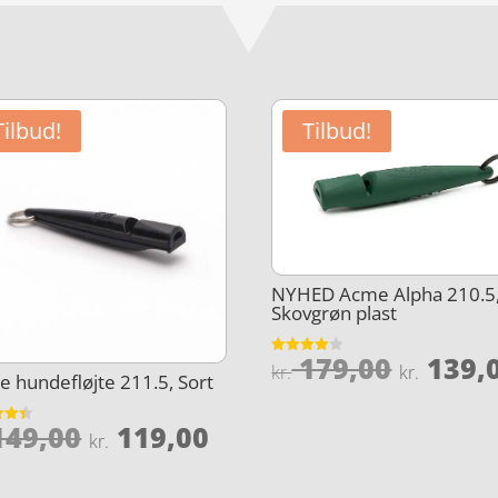
Tilbud!
Tilbud!
NYHED Acme Alpha 210.5
Skovgrøn plast
Den
179,00
139,
Vurderet
kr.
kr.
 hundefløjte 211.5, Sort
4
oprind
ud af 5
pris
Den
Den
49,00
119,00
et
kr.
var:
oprindelige
aktuelle
5
kr. 179
pris
pris