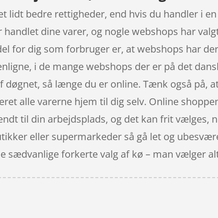
t lidt bedre rettigheder, end hvis du handler i en
ar handlet dine varer, og nogle webshops har valg
rdel for dig som forbruger er, at webshops har der
menligne, i de mange webshops der er på det dan
f døgnet, så længe du er online. Tænk også på, at
eret alle varerne hjem til dig selv. Online shoppen
 sendt til din arbejdsplads, og det kan frit vælges,
ikker eller supermarkeder så gå let og ubesværet
de sædvanlige forkerte valg af kø – man vælger a