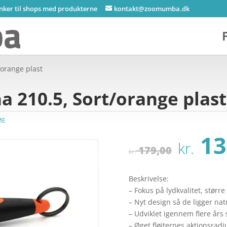
inker til shops med produkterne
kontakt@zoomumba.dk
orange plast
 210.5, Sort/orange plast
ME
Den
13
kr.
opri
179,00
kr.
pris
var:
Beskrivelse:
kr. 
– Fokus på lydkvalitet, større
– Nyt design så de ligger na
– Udviklet igennem flere år
– Øget fløjternes aktionsradi