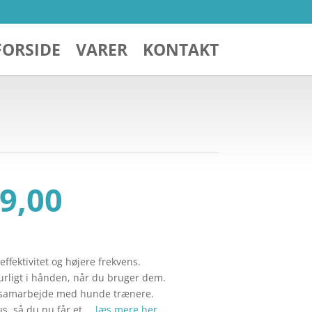
FORSIDE
VARER
KONTAKT
Den
9,00
ndelige
aktuelle
pris
er:
179,00.
kr. 139,00.
 effektivitet og højere frekvens.
turligt i hånden, når du bruger dem.
s samarbejde med hunde trænere.
us, så du nu får et …
læs mere her