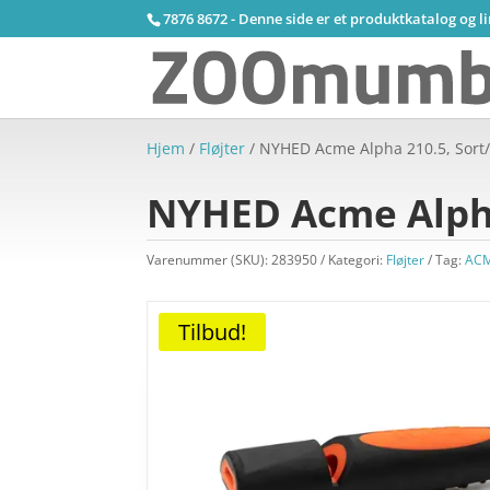
7876 8672 - Denne side er et produktkatalog og l
Hjem
/
Fløjter
/ NYHED Acme Alpha 210.5, Sort/
NYHED Acme Alpha
Varenummer (SKU):
283950
Kategori:
Fløjter
Tag:
AC
Tilbud!