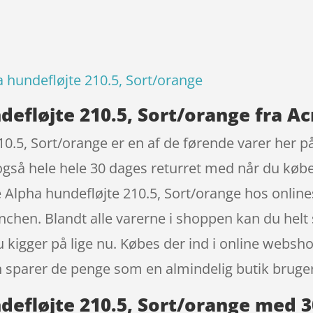
hundefløjte 210.5, Sort/orange
efløjte 210.5, Sort/orange fra A
5, Sort/orange er en af de førende varer her på
også hele hele 30 dages returret med når du køber
lpha hundefløjte 210.5, Sort/orange hos online
chen. Blandt alle varerne i shoppen kan du helt s
u kigger på lige nu. Købes der ind i online websh
 sparer de penge som en almindelig butik bruger,
fløjte 210.5, Sort/orange med 3