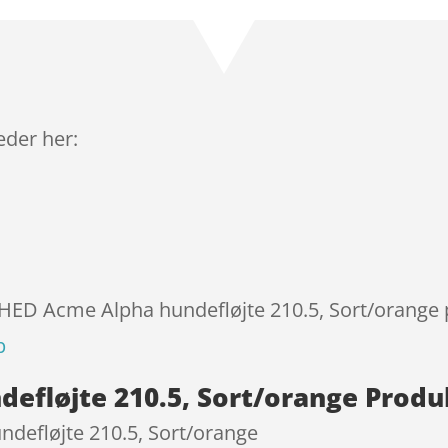
som
3.8
ud af 5
baseret
på
kundebed
ømmels
leder her:
er
YHED Acme Alpha hundefløjte 210.5, Sort/orange p
p
efløjte 210.5, Sort/orange Produ
defløjte 210.5, Sort/orange