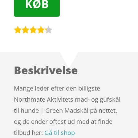
KØB
Bedømt
som
4.1
ud af 5
baseret
Beskrivelse
på
kundebedø
mmelser
Mange leder efter den billigste
Northmate Aktivitets mad- og gufskål
til hunde | Green Madskål på nettet,
og de ender oftest ud med at finde
tilbud her:
Gå til shop