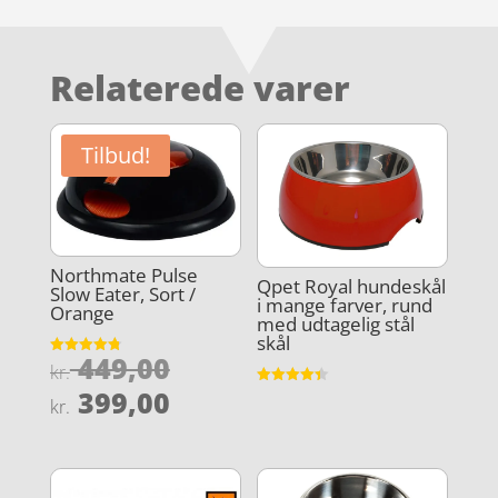
Relaterede varer
Tilbud!
Northmate Pulse
Qpet Royal hundeskål
Slow Eater, Sort /
i mange farver, rund
Orange
med udtagelig stål
skål
Den
449,00
Vurderet
kr.
4.8
oprindelige
Den
ud af 5
399,00
Vurderet
kr.
4.4
pris
aktuelle
ud af 5
var:
pris
kr. 449,00.
er: