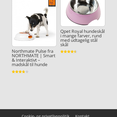
kr. 399,00.
Qpet Royal hundeskål
i mange farver, rund
med udtagelig stål
skål
Northmate Pulse fra
NORTHMATE | Smart
Vurderet
& Interaktivt –
4.5
ud af 5
madskål til hunde
Vurderet
3.8
ud af 5
Cookie- og privatlivspolitik
Kontakt