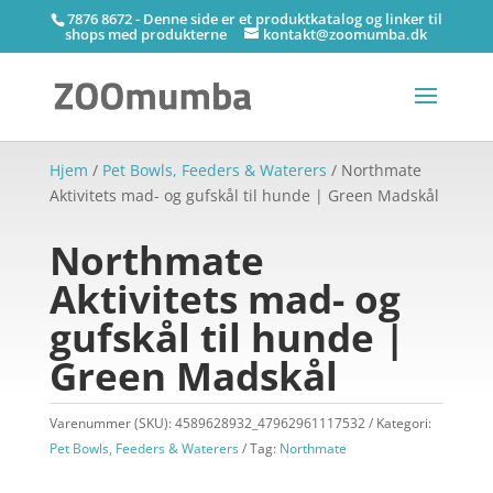
7876 8672 - Denne side er et produktkatalog og linker til
shops med produkterne
kontakt@zoomumba.dk
Hjem
/
Pet Bowls, Feeders & Waterers
/ Northmate
Aktivitets mad- og gufskål til hunde | Green Madskål
Northmate
Aktivitets mad- og
gufskål til hunde |
Green Madskål
Varenummer (SKU):
4589628932_47962961117532
Kategori:
Pet Bowls, Feeders & Waterers
Tag:
Northmate