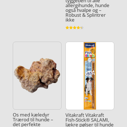
tyggeben til alle
Vurderet
allergihunde, hunde
4.8
også hvalpe og –
ud af 5
Robust & Splintrer
ikke
Vurderet
4.3
ud af 5
Os med kæledyr
Vitakraft Vitakraft
Trærod til hunde –
Fish-Stick® SALAMI,
det perfekte
lækre pølser til hunde