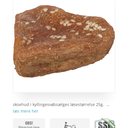
oksehud i kyllingesvøbsælges løsestørrelse 25g. …
læs mere her