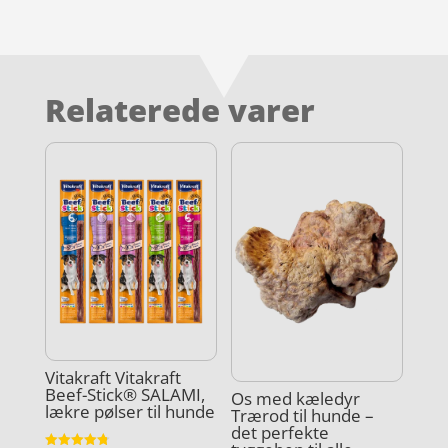
Relaterede varer
Vitakraft Vitakraft
Beef-Stick® SALAMI,
Os med kæledyr
lækre pølser til hunde
Trærod til hunde –
det perfekte