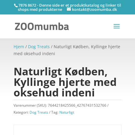
7876 8672 - Denne side er et produktkatalog og linker til
shops med produkterne
kontakt@zoomumba.dk
Hjem
/
Dog Treats
/ Naturligt Kødben, Kyllinge hjerte
med oksehud indeni
Naturligt Kødben,
Kyllinge hjerte med
oksehud indeni
Varenummer (SKU):
7644218425566_42767431532766
Kategori:
Dog Treats
Tag:
Naturligt