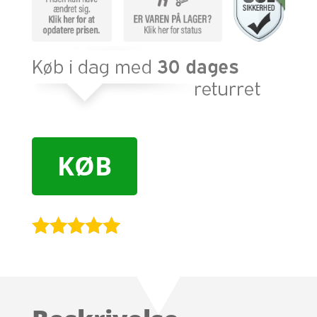
KØB
Bedømt
som
4.9
ud af 5
baseret på