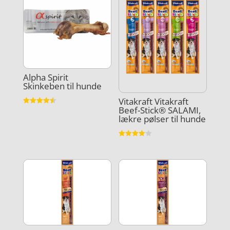
Alpha Spirit
Skinkeben til hunde
Vitakraft Vitakraft
Beef-Stick® SALAMI,
Vurderet
4.5
lækre pølser til hunde
ud af 5
Vurderet
4.1
ud af 5