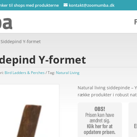
inker til shops med produkterne
kontakt@zoomumba.dk
g Siddepind Y-formet
ddepind Y-formet
ri:
Bird Ladders & Perches
Tag:
Natural Living
Natural living siddepinde – 
række produkter i robust nat