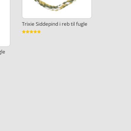
Trixie Siddepind i reb til fugle
Vurderet
4.8
ud af 5
gle