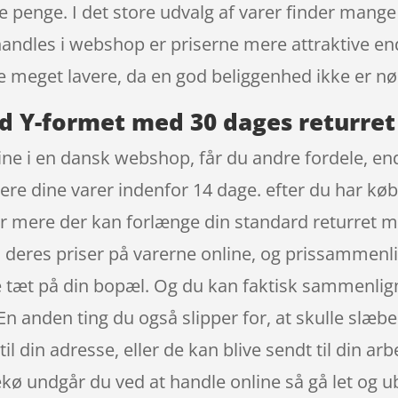
e penge. I det store udvalg af varer finder mange 
andles i webshop er priserne mere attraktive end 
 meget lavere, da en god beliggenhed ikke er n
nd Y-formet med 30 dages returret
e i en dansk webshop, får du andre fordele, end 
rnere dine varer indenfor 14 dage. efter du har kø
er mere der kan forlænge din standard returret
 deres priser på varerne online, og prissammenlig
e tæt på din bopæl. Og du kan faktisk sammenlign
n anden ting du også slipper for, at skulle slæb
il din adresse, eller de kan blive sendt til din ar
sekø undgår du ved at handle online så gå let og u