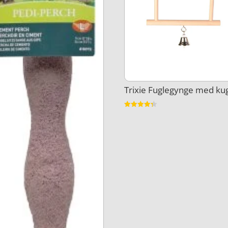
Trixie Fuglegynge med ku
Vurderet
4.3
ud af 5