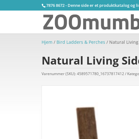
7876 8672 - Denne side er et produktkatalog og l
Hjem
/
Bird Ladders & Perches
/ Natural Livin
Natural Living Si
Varenummer (SKU):
4589571780_16737817412
Katego