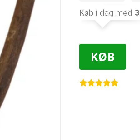
KØB
Bedømt
som
4.8
ud af 5
baseret på
kundebedø
mmelser