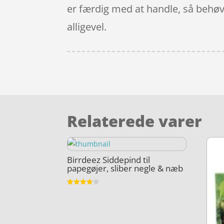
er færdig med at handle, så behøver
alligevel.
Relaterede varer
Birrdeez Siddepind til
papegøjer, sliber negle & næb
Vurderet
3.8
ud af 5