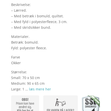
var:
er:
Beskrivelse:
kr. 169,00.
kr. 1
– Lærred.
– Med betræk i bomuld, quiltet.
– Med fyld i polyesterfleece, 3 cm.
– Med skridsikker bund.
Materialer.
Betræk: bomuld.
Fyld: polyester fleece.
Farve
Okker
Størrelse:
Small: 70 x 50 cm
Medium: 90 x 65 cm
Large: 1 …
læs mere her