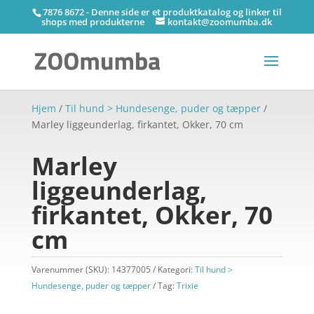
7876 8672 - Denne side er et produktkatalog og linker til
shops med produkterne
kontakt@zoomumba.dk
Hjem
/
Til hund > Hundesenge, puder og tæpper
/
Marley liggeunderlag, firkantet, Okker, 70 cm
Marley
liggeunderlag,
firkantet, Okker, 70
cm
Varenummer (SKU):
14377005
Kategori:
Til hund >
Hundesenge, puder og tæpper
Tag:
Trixie