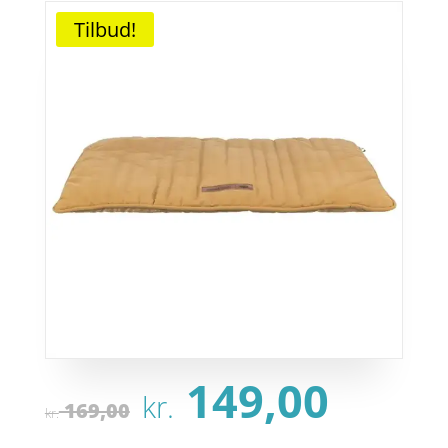
Tilbud!
Den
Den
149,00
kr.
oprindelige
aktu
169,00
kr.
pris
pris