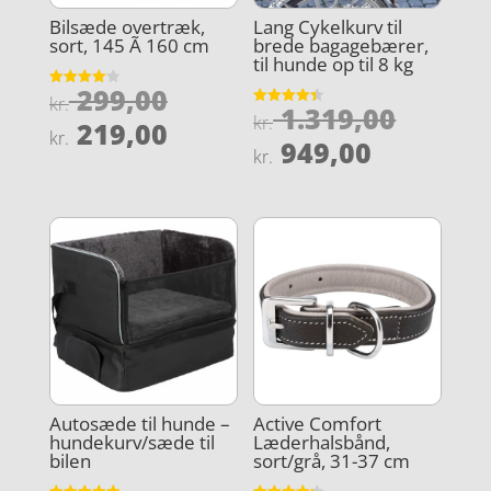
Bilsæde overtræk,
Lang Cykelkurv til
sort, 145 Ã 160 cm
brede bagagebærer,
til hunde op til 8 kg
Den
299,00
Vurderet
kr.
Den
1.319,00
4.1
Vurderet
oprindelige
kr.
Den
ud af 5
219,00
4.4
kr.
oprind
Den
ud af 5
949,00
pris
aktuelle
kr.
pris
aktuelle
var:
pris
var:
pris
kr. 299,00.
er:
kr. 1.3
er:
kr. 219,00.
kr. 949,0
Autosæde til hunde –
Active Comfort
hundekurv/sæde til
Læderhalsbånd,
bilen
sort/grå, 31-37 cm