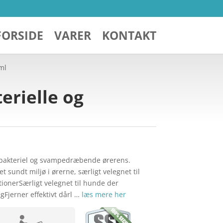
FORSIDE
VARER
KONTAKT
ml
erielle og
ibakteriel og svampedræbende ørerens.
et sundt miljø i ørerne, særligt velegnet til
ionerSærligt velegnet til hunde der
gFjerner effektivt dårl …
læs mere her