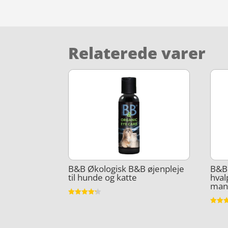
Relaterede varer
B&B Økologisk B&B øjenpleje
B&B 
til hunde og katte
hva
man
Vurderet
4.2
Vurder
ud af 5
5
ud af 