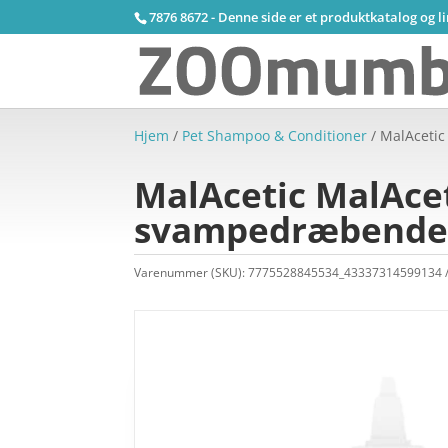
7876 8672 - Denne side er et produktkatalog og l
Hjem
/
Pet Shampoo & Conditioner
/ MalAcetic
MalAcetic MalAcet
svampedræbende 
Varenummer (SKU):
7775528845534_43337314599134