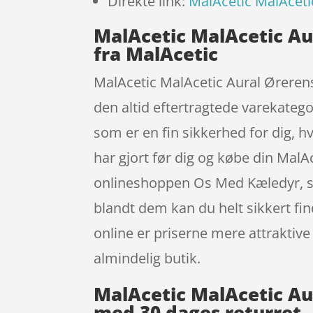
Direkte link:
MalAcetic MalAceti
MalAcetic MalAcetic Au
fra MalAcetic
MalAcetic MalAcetic Aural Ørerens 
den altid eftertragtede varekatego
som er en fin sikkerhed for dig, h
har gjort før dig og købe din Mal
onlineshoppen Os Med Kæledyr, som
blandt dem kan du helt sikkert fin
online er priserne mere attraktive
almindelig butik.
MalAcetic MalAcetic Au
med 30 dages returret