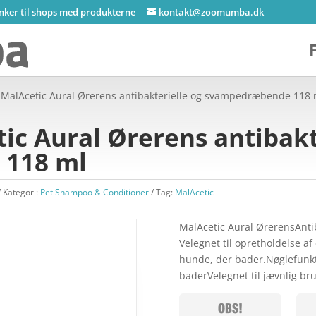
inker til shops med produkterne
kontakt@zoomumba.dk
 MalAcetic Aural Ørerens antibakterielle og svampedræbende 118 
ic Aural Ørerens antibakt
118 ml
Kategori:
Pet Shampoo & Conditioner
Tag:
MalAcetic
MalAcetic Aural ØrerensAnt
Velegnet til opretholdelse af 
hunde, der bader.Nøglefunkt
baderVelegnet til jævnlig bru