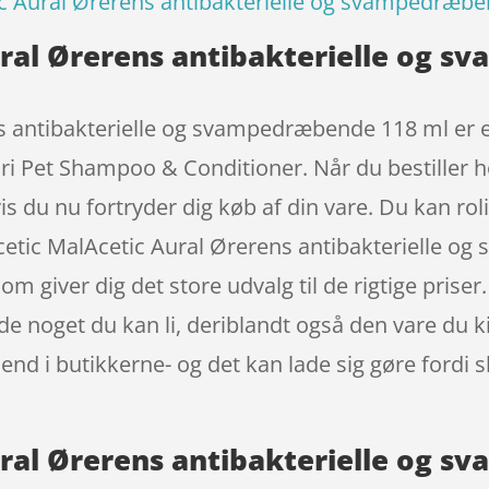
c Aural Ørerens antibakterielle og svampedræb
ral Ørerens antibakterielle og 
antibakterielle og svampedræbende 118 ml er efte
ri Pet Shampoo & Conditioner. Når du bestiller h
vis du nu fortryder dig køb af din vare. Du kan r
Acetic MalAcetic Aural Ørerens antibakterielle 
 giver dig det store udvalg til de rigtige priser
de noget du kan li, deriblandt også den vare du k
 end i butikkerne- og det kan lade sig gøre fordi 
ral Ørerens antibakterielle og 