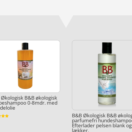
Økologisk B&B økologisk
lpeshampoo 0-8mdr. med
delolie
B&B Økologisk B&B økolog
parfumefri hundeshampo
et
Efterlader pelsen blank og
5
lækker.