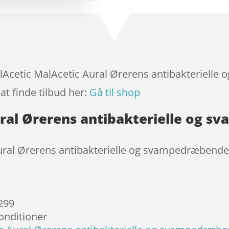
baseret på
kundebedø
mmelser
MalAcetic MalAcetic Aural Ørerens antibakteriel
at finde tilbud her:
Gå til shop
ral Ørerens antibakterielle og 
ural Ørerens antibakterielle og svampedræbende
 299
onditioner