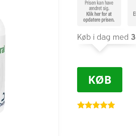
KØB
Bedømt
som
4.8
ud af 5