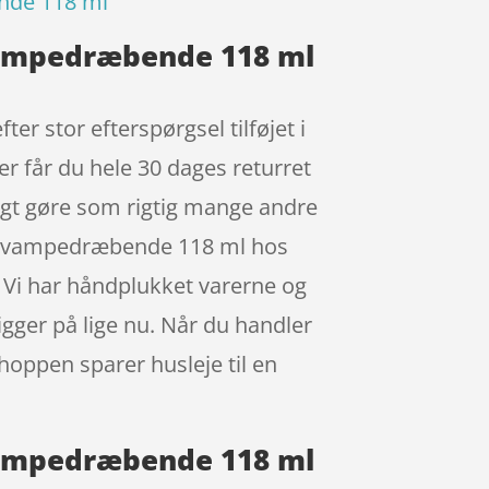
ende 118 ml
svampedræbende 118 ml
r stor efterspørgsel tilføjet i
er får du hele 30 dages returret
oligt gøre som rigtig mange andre
og svampedræbende 118 ml hos
. Vi har håndplukket varerne og
igger på lige nu. Når du handler
shoppen sparer husleje til en
svampedræbende 118 ml