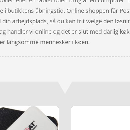
bilen eller en tablet uden brug af en computer. E
 i butikkens åbningstid. Online shoppen får Posten
il din arbejdsplads, så du kan frit vælge den løsnin
 dag handler vi online og det er slut med dårlig k
t over langsomme mennesker i køen.