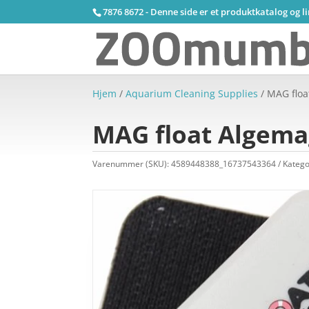
7876 8672 - Denne side er et produktkatalog og l
Hjem
/
Aquarium Cleaning Supplies
/ MAG float
MAG float Algemagn
Varenummer (SKU):
4589448388_16737543364
Katego