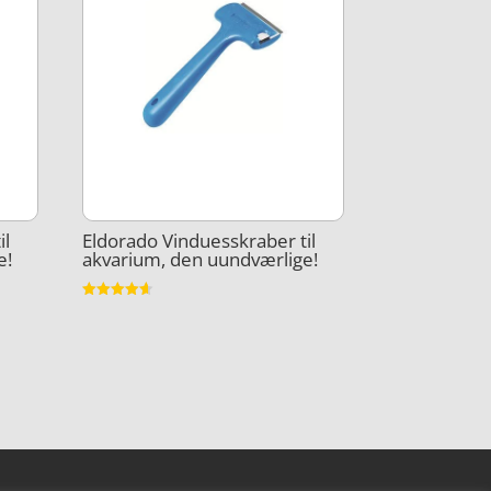
il
Eldorado Vinduesskraber til
e!
akvarium, den uundværlige!
Vurderet
4.6
ud af 5