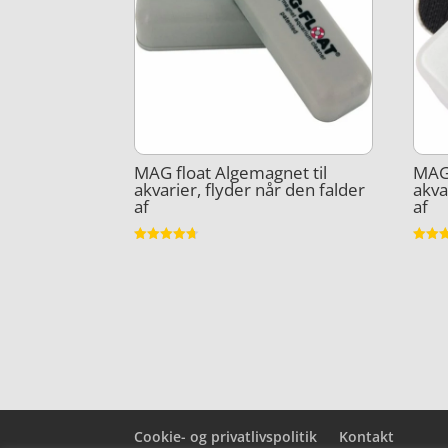
MAG float Algemagnet til
MAG 
akvarier, flyder når den falder
akva
af
af
Vurderet
Vurder
4.7
4.2
ud af 5
ud af 
Cookie- og privatlivspolitik
Kontakt