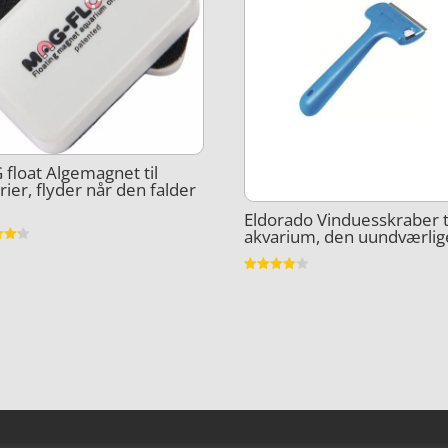
float Algemagnet til
rier, flyder når den falder
Eldorado Vinduesskraber t
akvarium, den uundværlig
et
5
Vurderet
4
ud af 5