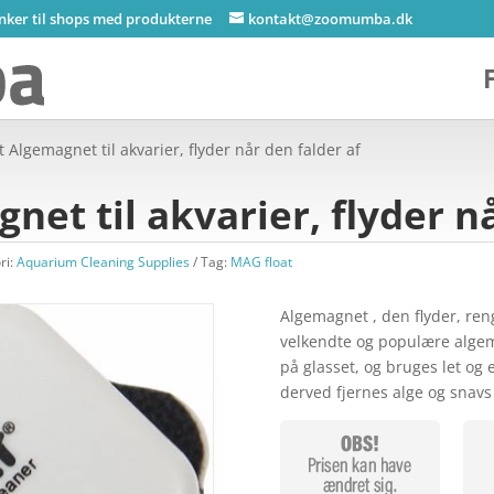
inker til shops med produkterne
kontakt@zoomumba.dk
 Algemagnet til akvarier, flyder når den falder af
et til akvarier, flyder nå
ri:
Aquarium Cleaning Supplies
Tag:
MAG float
Algemagnet , den flyder, re
velkendte og populære algema
på glasset, og bruges let og 
derved fjernes alge og snavs