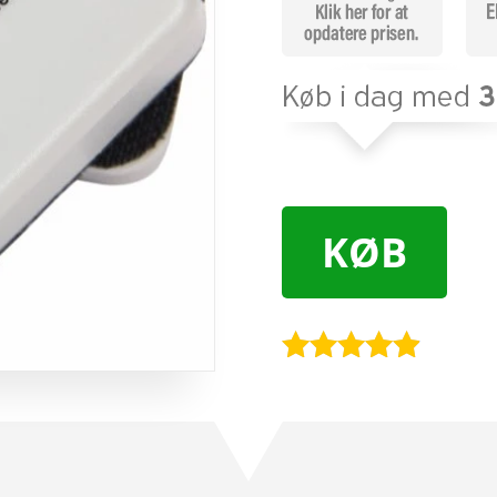
KØB
Bedømt
som
4.8
ud af 5
baseret på
kundebedø