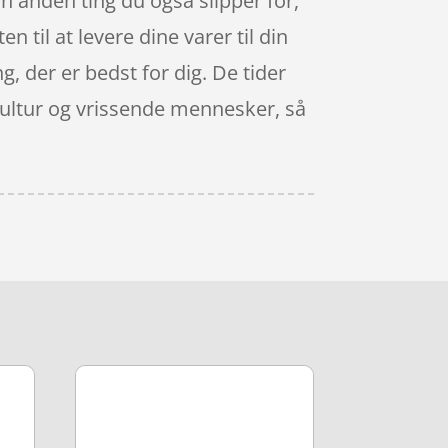
n anden ting du også slipper for,
 til at levere dine varer til din
g, der er bedst for dig. De tider
økultur og vrissende mennesker, så