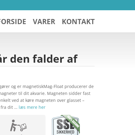
FORSIDE
VARER
KONTAKT
r den falder af
ngører og er magnetiskMag-Float producerer de
gneter til dit akvarie. Magneten sidder fast
enkelt ved at køre magneten over glasset –
 fra dit …
læs mere her