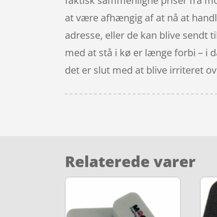
faktisk sammenligne priser fra mo
at være afhængig af at nå at handle
adresse, eller de kan blive sendt t
med at stå i kø er længe forbi – i
det er slut med at blive irritere
Relaterede varer