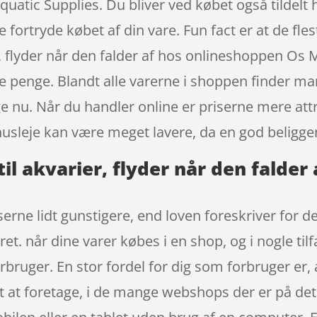
atic Supplies. Du bliver ved købet også tildelt h
e fortryde købet af din vare. Fun fact er at de f
, flyder når den falder af hos onlineshoppen Os
e penge. Blandt alle varerne i shoppen finder man
e nu. Når du handler online er priserne mere attr
husleje kan være meget lavere, da en god beligg
l akvarier, flyder når den falder
serne lidt gunstigere, end loven foreskriver for 
rret. når dine varer købes i en shop, og i nogle 
bruger. En stor fordel for dig som forbruger er,
et at foretage, i de mange webshops der er på d