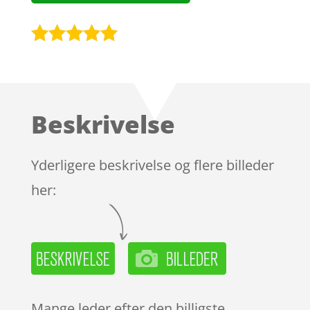
Bedømt
som
4.9
ud af 5
baseret på
Beskrivelse
kundebedøm
melser
Yderligere beskrivelse og flere billeder
her:
Mange leder efter den billigste