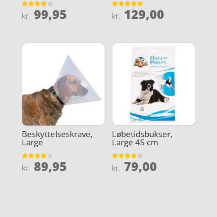
99,95
129,00
Vurderet
Vurderet
kr.
kr.
3.9
4.9
ud af 5
ud af 5
Beskyttelseskrave,
Løbetidsbukser,
Large
Large 45 cm
89,95
79,00
Vurderet
Vurderet
kr.
kr.
3.9
4.1
ud af 5
ud af 5