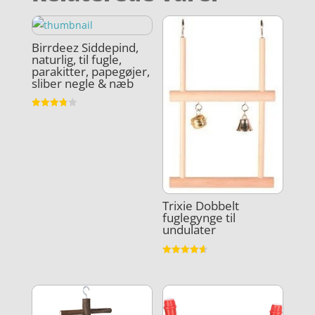
Birrdeez Siddepind,
naturlig, til fugle,
parakitter, papegøjer,
sliber negle & næb
Vurderet
3.8
ud af 5
Trixie Dobbelt
fuglegynge til
undulater
Vurderet
4.6
ud af 5