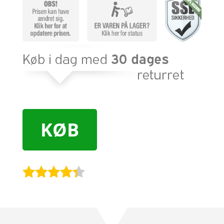
KØB
Bedømt
som
4.2
ud af 5