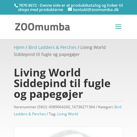
7876 8672 - Denne side er et produktkatalog og linker til
shops med produkterne
kontakt@zoomumba.dk
Hjem
/
Bird Ladders & Perches
/ Living World
Siddepind til fugle og papegøjer
Living World
Siddepind til fugle
og papegøjer
Varenummer (SKU):
4589064260_16736271364
Kategori:
Bird
Ladders & Perches
Tag:
Living World