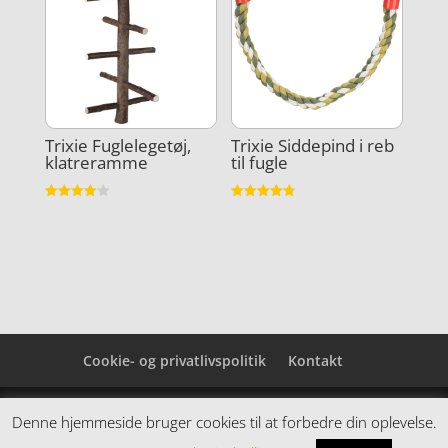
Trixie Fuglelegetøj,
Trixie Siddepind i reb
klatreramme
til fugle
Vurderet
Vurderet
4.1
4.8
ud af 5
ud af 5
Cookie- og privatlivspolitik
Kontakt
Denne hjemmeside samler et bredt udvalg af
Denne hjemmeside bruger cookies til at forbedre din oplevelse.
spændende varer. Siden er et affiiliatesite, og nogle