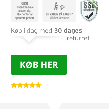
KØB HER
Bedømt
som
4.9
ud af 5