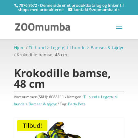
7876 8672 - Denne side er et produktkatalog og linker til
shops med produkterne
kontakt@zoomumba.dk
Hjem
/
Til hund > Legetøj til hunde > Bamser & tøjdyr
/ Krokodille bamse, 48 cm
Krokodille bamse,
48 cm
Varenummer (SKU):
6088111
Kategori:
Til hund > Legetøj til
hunde > Bamser & tøjdyr
Tag:
Party Pets
Tilbud!