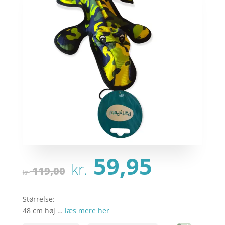
Den
Den
59,95
kr.
oprindelige
aktue
119,00
kr.
pris
pris
var:
er:
Størrelse:
kr. 119,00.
kr. 59,
48 cm høj …
læs mere her