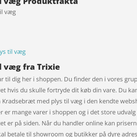
l væg Produktfakta
il væg
s til væg
 væg fra Trixie
r til dig her i shoppen. Du finder den i vores gru
ret hvis du skulle fortryde dit køb din vare. Du k
in Kradsebræt med plys til væg i den kendte websh
r er mange varer i shoppen og i det store udvalg
t er på siden. Når du handler online kan priserne
kal betale til showroom og butikker på dyre adres