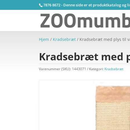
7876 8672 - Denne side er et produktkatalog og l
Hjem
/
Kradsebræt
/ Kradsebræt med plys til 
Kradsebræt med pl
Varenummer (SKU):
1443071
Kategori:
Kradsebræt