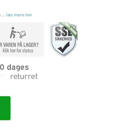
m …
læs mere her