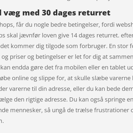
l væg med 30 dages returret
hops, får du nogle bedre betingelser, fordi websh
s skal jævnfør loven give 14 dages returret. efter
et kommer dig tilgode som forbruger. En stor fo
og priser og betingelser er let for dig at sammen
u kan endda gøre det fra mobilen eller en tablet
øbe online og slippe for, at skulle slæbe varerne 
er varerne til din adresse, eller du kan bede dem 
vælge den rigtige adresse. Du kan også springe e
nde mennesker, så ungå de trælse frustrationer ov
m.