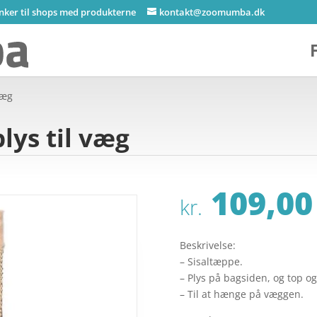
inker til shops med produkterne
kontakt@zoomumba.dk
væg
ys til væg
109,00
kr.
Beskrivelse:
– Sisaltæppe.
– Plys på bagsiden, og top o
– Til at hænge på væggen.