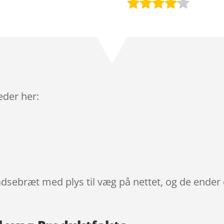
Bedømt
som
4
ud af 5
baseret
på
kundebed
ømmels
leder her:
er
adsebræt med plys til væg på nettet, og de ender 