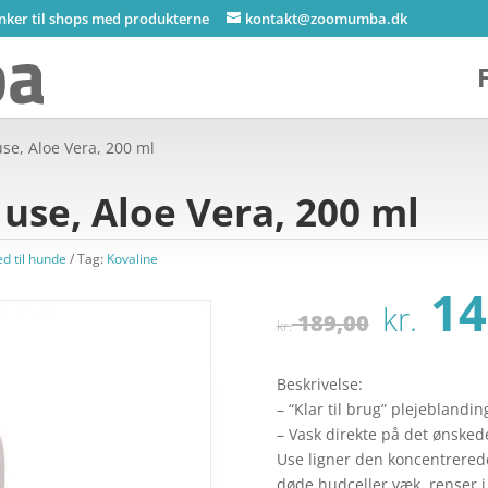
inker til shops med produkterne
kontakt@zoomumba.dk
use, Aloe Vera, 200 ml
 use, Aloe Vera, 200 ml
d til hunde
Tag:
Kovaline
Den
14
kr.
opri
189,00
kr.
pris
var:
Beskrivelse:
kr. 
– “Klar til brug” plejeblandin
– Vask direkte på det ønsk
Use ligner den koncentrerede
døde hudceller væk, renser 