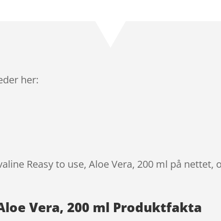
Bedømt
som
5
ud
af 5
baseret på
kundebedøm
melser
leder her:
valine Reasy to use, Aloe Vera, 200 ml på nettet,
 Aloe Vera, 200 ml Produktfakta