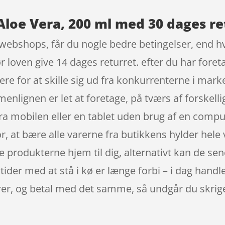
Aloe Vera, 200 ml med 30 dages re
webshops, får du nogle bedre betingelser, end hvi
loven give 14 dages returret. efter du har foreta
e for at skille sig ud fra konkurrenterne i mark
nlignen er let at foretage, på tværs af forskell
a mobilen eller en tablet uden brug af en compu
for, at bære alle varerne fra butikkens hylder he
 produkterne hjem til dig, alternativt kan de send
 tider med at stå i kø er længe forbi – i dag handle
rer, og betal med det samme, så undgår du skrig