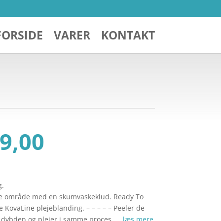
FORSIDE
VARER
KONTAKT
Den
9,00
ndelige
aktuelle
pris
er:
189,00.
kr. 149,00.
g.
ede område med en skumvaskeklud. Ready To
 KovaLine plejeblanding. – – – – – Peeler de
i dybden og plejer i samme proces. …
læs mere