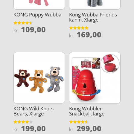
KONG Puppy Wubba
Kong Wubba Friends
kanin, Xlarge
109,00
Vurderet
kr.
169,00
4.6
Vurderet
kr.
ud af 5
5
ud af 5
KONG Wild Knots
Kong Wobbler
Bears, Xlarge
Snackball, large
199,00
299,00
Vurderet
Vurderet
kr.
kr.
4.1
4.5