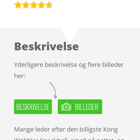
Bedømt
som
4.4
ud af 5
baseret
Beskrivelse
på
kundebedø
mmelser
Yderligere beskrivelse og flere billeder
her:
Mange leder efter den billigste Kong