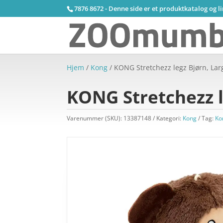
7876 8672 - Denne side er et produktkatalog og l
Hjem
/
Kong
/ KONG Stretchezz legz Bjørn, Lar
KONG Stretchezz l
Varenummer (SKU):
13387148
Kategori:
Kong
Tag:
Ko