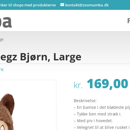
inker til shops med produkterne
kontakt@zoomumba.dk
ge
egz Bjørn, Large
ng
169,00
kr.
Beskrivelse:
– En bamse i det blødeste pl
– Tykke ben med stræk i.
– Med piv i hovedet.
– Velegnet til at blive rusket i