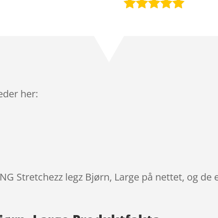
Bedømt
som
4.9
ud af 5
baseret på
kundebedøm
melser
leder her:
NG Stretchezz legz Bjørn, Large på nettet, og de 