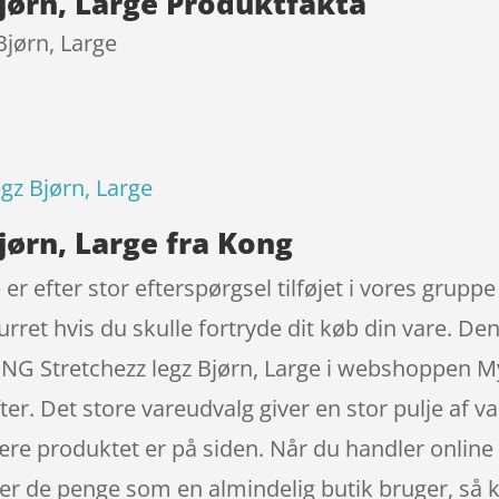
jørn, Large Produktfakta
Bjørn, Large
gz Bjørn, Large
jørn, Large fra Kong
er efter stor efterspørgsel tilføjet i vores gru
rret hvis du skulle fortryde dit køb din vare. Den
 Stretchezz legz Bjørn, Large i webshoppen MyPe
ter. Det store vareudvalg giver en stor pulje af v
ære produktet er på siden. Når du handler online 
r de penge som en almindelig butik bruger, så k