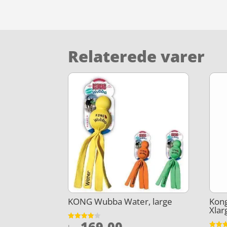
Relaterede varer
KONG Wubba Water, large
Kong
Xlar
169,00
Vurderet