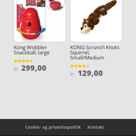
Kong Wobbler
KONG Scrunch Knots
Snackball, large
Squirrel,
Small/Medium
299,00
Vurderet
kr.
129,00
4.5
Vurderet
kr.
ud af 5
4.1
ud af 5
Cookie- og privatlivspolitik
Kontakt