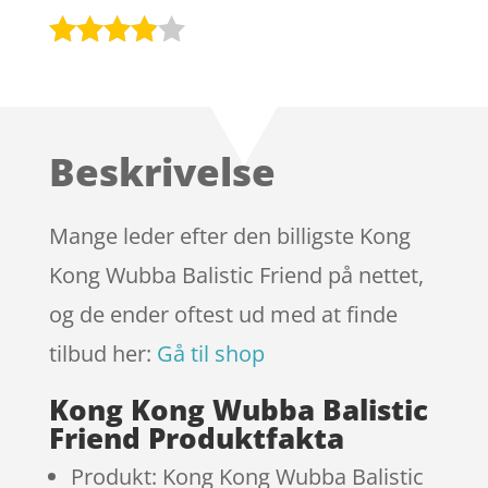
Bedømt
som
3.8
ud af 5
baseret
Beskrivelse
på
kundebed
ømmels
Mange leder efter den billigste Kong
er
Kong Wubba Balistic Friend på nettet,
og de ender oftest ud med at finde
tilbud her:
Gå til shop
Kong Kong Wubba Balistic
Friend Produktfakta
Produkt: Kong Kong Wubba Balistic