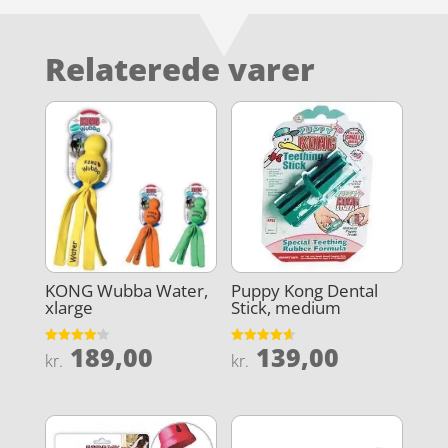
Relaterede varer
KONG Wubba Water,
Puppy Kong Dental
xlarge
Stick, medium
189,00
139,00
Vurderet
Vurderet
kr.
kr.
4.2
4.6
ud af 5
ud af 5