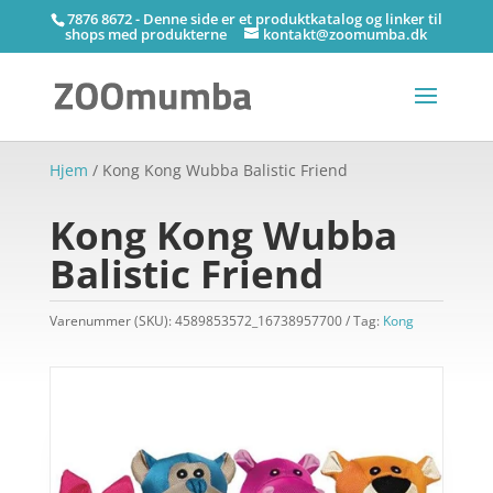
7876 8672 - Denne side er et produktkatalog og linker til
shops med produkterne
kontakt@zoomumba.dk
Hjem
/ Kong Kong Wubba Balistic Friend
Kong Kong Wubba
Balistic Friend
Varenummer (SKU):
4589853572_16738957700
Tag:
Kong