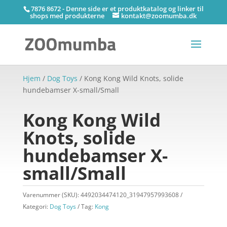
7876 8672 - Denne side er et produktkatalog og linker til
shops med produkterne
kontakt@zoomumba.dk
Hjem
/
Dog Toys
/ Kong Kong Wild Knots, solide
hundebamser X-small/Small
Kong Kong Wild
Knots, solide
hundebamser X-
small/Small
Varenummer (SKU):
4492034474120_31947957993608
Kategori:
Dog Toys
Tag:
Kong