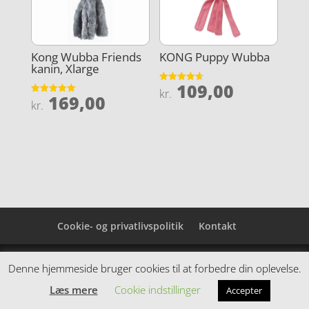
Kong Wubba Friends
KONG Puppy Wubba
kanin, Xlarge
109,00
Vurderet
kr.
169,00
4.6
Vurderet
kr.
ud af 5
5
ud af 5
Cookie- og privatlivspolitik
Kontakt
Denne hjemmeside samler et bredt udvalg af
Denne hjemmeside bruger cookies til at forbedre din oplevelse.
spændende varer. Siden er et affiiliatesite, og nogle
Læs mere
Cookie indstillinger
Accepter
links kan være affiliatelinks.