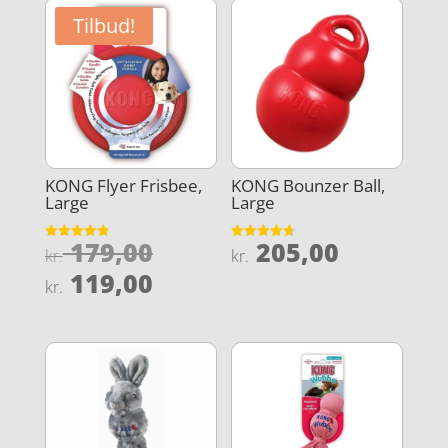
Tilbud!
KONG Flyer Frisbee,
KONG Bounzer Ball,
Large
Large
Den
179,00
205,00
Vurderet
Vurderet
kr.
kr.
4.9
4.7
oprindelige
Den
ud af 5
ud af 5
119,00
kr.
pris
aktuelle
var:
pris
kr. 179,00.
er:
kr. 119,00.