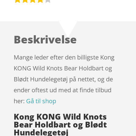
Bedømt
som
3.8
ud af 5
baseret
Beskrivelse
på
kundebed
ømmels
Mange leder efter den billigste Kong
er
KONG Wild Knots Bear Holdbart og
Blødt Hundelegetøj på nettet, og de
ender oftest ud med at finde tilbud
her:
Gå til shop
Kong KONG Wild Knots
Bear Holdbart og Blødt
Hundelegetøj