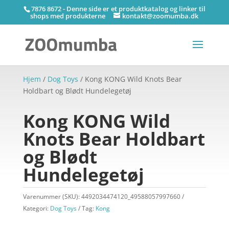
7876 8672 - Denne side er et produktkatalog og linker til
shops med produkterne
kontakt@zoomumba.dk
Hjem
/
Dog Toys
/ Kong KONG Wild Knots Bear
Holdbart og Blødt Hundelegetøj
Kong KONG Wild
Knots Bear Holdbart
og Blødt
Hundelegetøj
Varenummer (SKU):
4492034474120_49588057997660
Kategori:
Dog Toys
Tag:
Kong