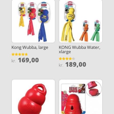
Kong Wubba, large
KONG Wubba Water,
xlarge
169,00
Vurderet
kr.
189,00
4.8
Vurderet
kr.
ud af 5
4.2
ud af 5