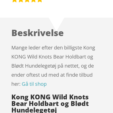
Bedømt
som
4.9
ud af 5
baseret på
Beskrivelse
kundebedøm
melser
Mange leder efter den billigste Kong
KONG Wild Knots Bear Holdbart og
Blødt Hundelegetøj på nettet, og de
ender oftest ud med at finde tilbud
her:
Gå til shop
Kong KONG Wild Knots
Bear Holdbart og Blødt
Hundelegetøj