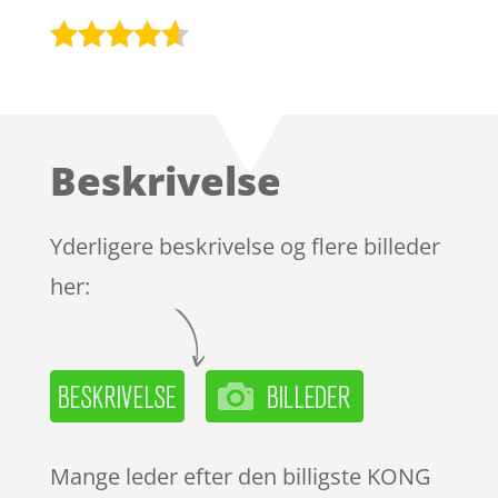
Bedømt
som
4.5
ud af 5
baseret
Beskrivelse
på
kundebedø
mmelser
Yderligere beskrivelse og flere billeder
her:
Mange leder efter den billigste KONG