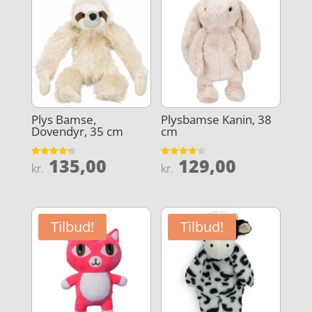
Plys Bamse,
Plysbamse Kanin, 38
Dovendyr, 35 cm
cm
135,00
129,00
Vurderet
Vurderet
kr.
kr.
4.3
4
ud af 5
ud af 5
Tilbud!
Tilbud!