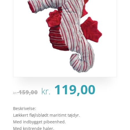
Den
Den
119,00
kr.
oprindelige
aktu
159,00
kr.
pris
pris
var:
er:
Beskrivelse:
kr. 159,00.
kr. 1
Lækkert fløjlsblødt maritimt tøjdyr.
Med indbygget pibeenhed.
Med knitrende haler.