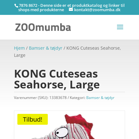
7876 8672 - Denne side er et produktkatalog og linker til
shops med produkterne
kontakt@zoomumba.dk
Hjem
/
Bamser & tøjdyr
/ KONG Cuteseas Seahorse,
Large
KONG Cuteseas
Seahorse, Large
Varenummer (SKU):
13383678
Kategori:
Bamser & tøjdyr
Tilbud!