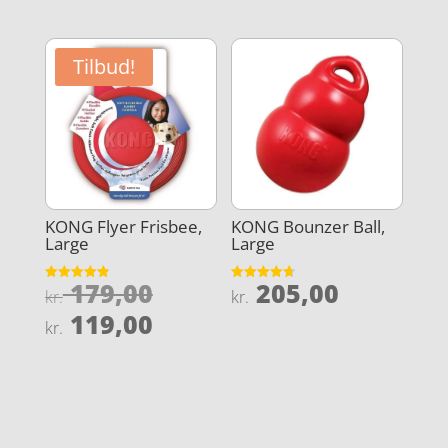
Tilbud!
KONG Flyer Frisbee,
KONG Bounzer Ball,
Large
Large
Den
179,00
205,00
Vurderet
Vurderet
kr.
kr.
4.9
4.7
oprindelige
Den
ud af 5
ud af 5
119,00
kr.
pris
aktuelle
var:
pris
kr. 179,00.
er:
kr. 119,00.