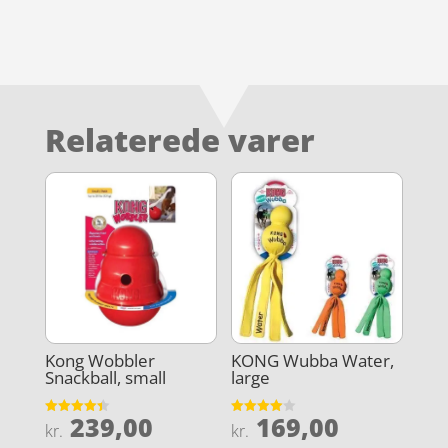
Relaterede varer
Kong Wobbler
KONG Wubba Water,
Snackball, small
large
239,00
169,00
Vurderet
Vurderet
kr.
kr.
4.4
4
ud af 5
ud af 5