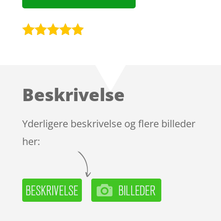
Bedømt
som
4.8
ud af 5
baseret på
Beskrivelse
kundebedø
mmelser
Yderligere beskrivelse og flere billeder
her: