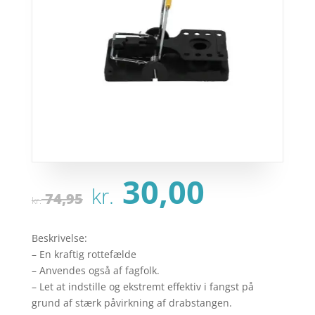
Den
Den
30,00
kr.
oprindelige
aktuel
74,95
kr.
pris
pris
var:
er:
Beskrivelse:
kr. 74,95.
kr. 30,
– En kraftig rottefælde
– Anvendes også af fagfolk.
– Let at indstille og ekstremt effektiv i fangst på
grund af stærk påvirkning af drabstangen.