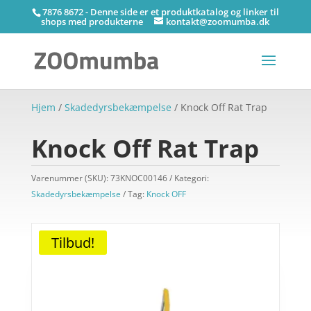
7876 8672 - Denne side er et produktkatalog og linker til
shops med produkterne
kontakt@zoomumba.dk
Hjem
/
Skadedyrsbekæmpelse
/ Knock Off Rat Trap
Knock Off Rat Trap
Varenummer (SKU):
73KNOC00146
Kategori:
Skadedyrsbekæmpelse
Tag:
Knock OFF
Tilbud!