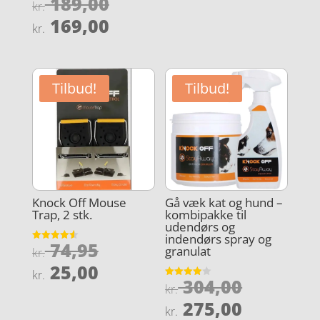
Den
189,00
Vurderet
kr.
4.9
oprindelige
Den
ud af 5
169,00
kr.
pris
aktuelle
var:
pris
kr. 189,00.
er:
Tilbud!
Tilbud!
kr. 169,00.
Knock Off Mouse
Gå væk kat og hund –
Trap, 2 stk.
kombipakke til
udendørs og
indendørs spray og
Den
74,95
Vurderet
granulat
kr.
4.6
oprindelige
Den
ud af 5
25,00
kr.
Den
pris
304,00
aktuelle
Vurderet
kr.
3.9
oprindel
var:
Den
ud af 5
pris
275,00
kr.