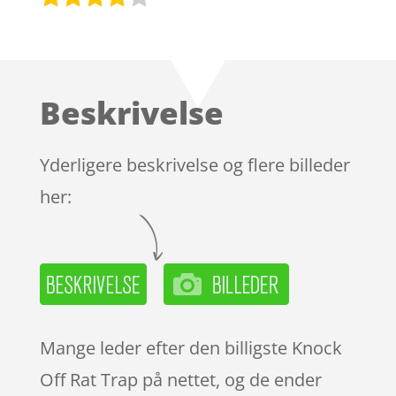
Bedømt
som
3.9
ud af 5
baseret
Beskrivelse
på
kundebed
ømmels
Yderligere beskrivelse og flere billeder
er
her:
Mange leder efter den billigste Knock
Off Rat Trap på nettet, og de ender