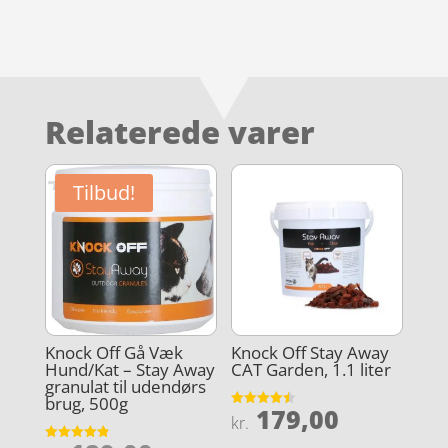
Relaterede varer
Tilbud!
Knock Off Gå Væk
Knock Off Stay Away
Hund/Kat – Stay Away
CAT Garden, 1.1 liter
granulat til udendørs
brug, 500g
179,00
Vurderet
kr.
4.5
ud af 5