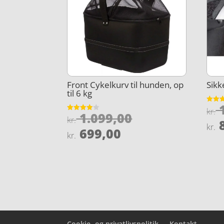
Front Cykelkurv til hunden, op
Sikk
til 6 kg
1
Vurder
kr.
Den
1.099,00
4.2
Vurderet
kr.
ud af 
8
3.9
kr.
oprindelige
Den
ud af 5
699,00
kr.
pris
aktuelle
var:
pris
kr. 1.099,00.
er:
kr. 699,00.
Cookie- og privatlivspolitik
Kontakt