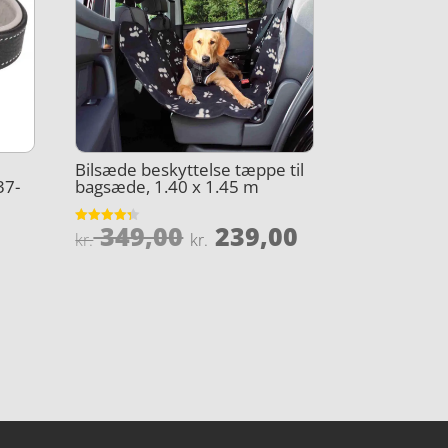
Bilsæde beskyttelse tæppe til
37-
bagsæde, 1.40 x 1.45 m
Den
Den
349,00
239,00
Vurderet
kr.
kr.
4.3
oprindelige
aktuelle
ud af 5
pris
pris
var:
er:
kr. 349,00.
kr. 239,00.