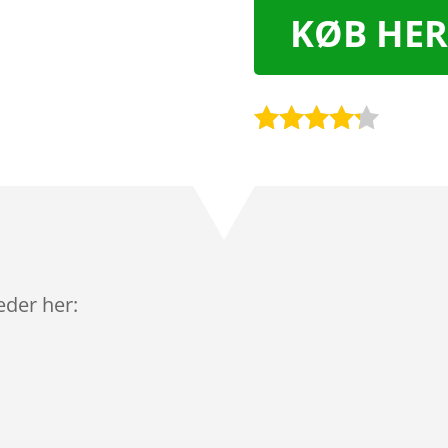
KØB HER
Bedømt
som
4.1
ud af 5
baseret
på
kundebedø
mmelser
leder her: