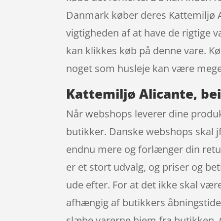
Danmark køber deres Kattemiljø A
vigtigheden af at have de rigtige v
kan klikkes køb på denne vare. Kø
noget som husleje kan være meget
Kattemiljø Alicante, be
Når webshops leverer dine produkte
butikker. Danske webshops skal jf.
endnu mere og forlænger din retur
er et stort udvalg, og priser og be
ude efter. For at det ikke skal væ
afhængig af butikkers åbningstider
slæbe varerne hjem fra butikken. 