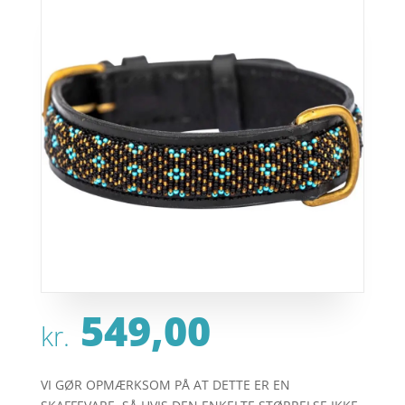
549,00
kr.
VI GØR OPMÆRKSOM PÅ AT DETTE ER EN