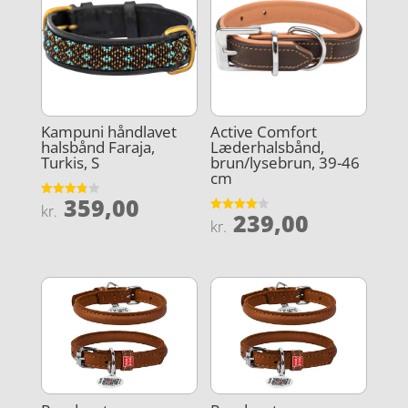
Kampuni håndlavet
Active Comfort
halsbånd Faraja,
Læderhalsbånd,
Turkis, S
brun/lysebrun, 39-46
cm
359,00
Vurderet
kr.
239,00
3.8
Vurderet
kr.
ud af 5
4
ud af 5