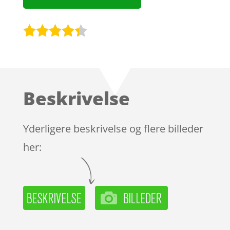
Bedømt
som
4.2
ud af 5
baseret
Beskrivelse
på
kundebedø
mmelser
Yderligere beskrivelse og flere billeder
her: