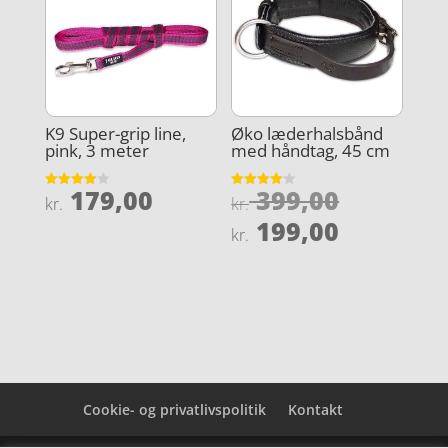
K9 Super-grip line,
Øko læderhalsbånd
pink, 3 meter
med håndtag, 45 cm
Den
179,00
399,00
Vurderet
Vurderet
kr.
kr.
4
4
oprindel
Den
ud af 5
ud af 5
199,00
kr.
pris
aktuelle
var:
pris
kr. 399,0
er:
kr. 199,0
Cookie- og privatlivspolitik
Kontakt