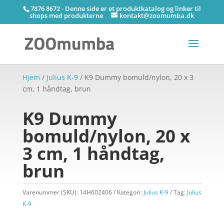
7876 8672 - Denne side er et produktkatalog og linker til
shops med produkterne
kontakt@zoomumba.dk
Hjem
/
Julius K-9
/ K9 Dummy bomuld/nylon, 20 x 3
cm, 1 håndtag, brun
K9 Dummy
bomuld/nylon, 20 x
3 cm, 1 håndtag,
brun
Varenummer (SKU):
14H602406
Kategori:
Julius K-9
Tag:
Julius
K-9