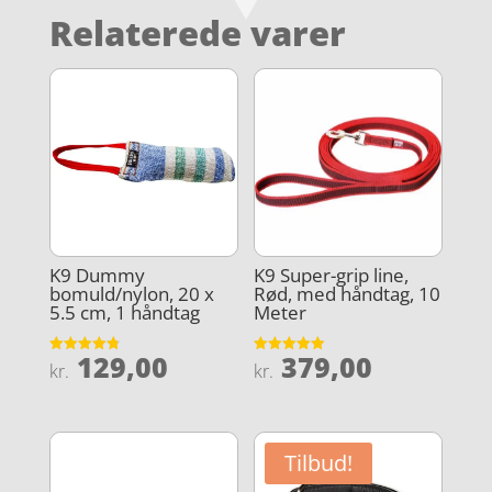
Relaterede varer
K9 Dummy
K9 Super-grip line,
bomuld/nylon, 20 x
Rød, med håndtag, 10
5.5 cm, 1 håndtag
Meter
129,00
379,00
Vurderet
Vurderet
kr.
kr.
4.8
4.9
ud af 5
ud af 5
Tilbud!