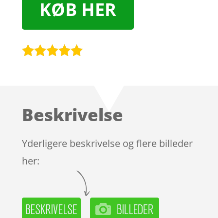
KØB HER
Bedømt
som
5
ud
af 5
baseret på
Beskrivelse
kundebedøm
melser
Yderligere beskrivelse og flere billeder
her: