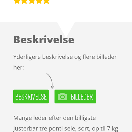
Bedømt
som
4.8
ud af 5
baseret på
Beskrivelse
kundebedø
mmelser
Yderligere beskrivelse og flere billeder
her:
Mange leder efter den billigste
Justerbar tre ponti sele, sort, op til 7 kg