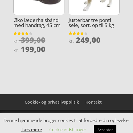
Øko læderhalsbånd
Justerbar tre ponti
med håndtag, 45 cm
sele, sort, op til 5 kg
Den
399,00
249,00
Vurderet
Vurderet
kr.
kr.
4
3.8
oprindelige
Den
ud af 5
ud af 5
199,00
kr.
pris
aktuelle
var:
pris
kr. 399,00.
er:
kr. 199,00.
Cookie- og privatlivspolitik
Kontakt
Denne hjemmeside samler et bredt udvalg af
Denne hjemmeside bruger cookies til at forbedre din oplevelse.
spændende varer. Siden er et affiiliatesite, og nogle
Læs mere
Cookie indstillinger
Accepter
links kan være affiliatelinks.