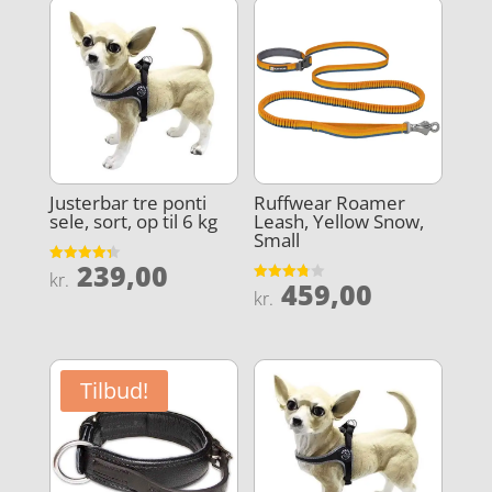
Justerbar tre ponti
Ruffwear Roamer
sele, sort, op til 6 kg
Leash, Yellow Snow,
Small
239,00
Vurderet
kr.
459,00
4.3
Vurderet
kr.
ud af 5
3.8
ud af 5
Tilbud!